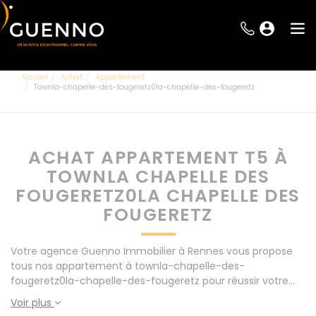
Accueil
Achat
Appartement
Townla-chapelle-des-fougeretz0la-chapelle-des-fougeretz
ACHAT APPARTEMENT T5 À
TOWNLA CHAPELLE DES
FOUGERETZ0LA CHAPELLE DES
FOUGERETZ
Votre agence Guenno Immobilier à Rennes vous propose
tous nos appartement à townla-chapelle-des-
fougeretz0la-chapelle-des-fougeretz pour réussir votre
projet immobilier d' achat. Consultez l'ensemble de nos
Voir plus
offres à Rennes mais également aux alentours : Le Rheu,