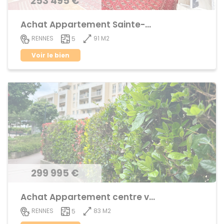
253 495 €
Achat Appartement Sainte-Thérèse
91 M2
RENNES
5
Voir le bien
299 995 €
Achat Appartement centre ville
83 M2
RENNES
5