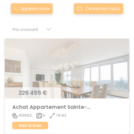
Pacé, Montgermont... Nos appartement T5 à townla-
Appelez-nous
Contactez-nous
chapelle-des-fougeretz0la-chapelle-des-fougeretz sont
proposés au meilleur prix du marché pour permettre au
plus grand nombre de réussir son projet immobilier. Nous
mettons à votre disposition parkings, cessions de baux,
fonds de commerces, appartements, maisons, immeubles,
terrains et murs.
226 495 €
Achat Appartement Sainte-Thérèse
78 M2
RENNES
5
Voir le bien