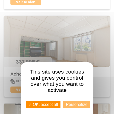
Voir le bien
337 995 €
This site uses cookies
Achat Appartement Jeanne d'Arc
and gives you control
113 M2
RENNES
5
over what you want to
activate
Voir le bien
✓ OK, accept all
Personalize