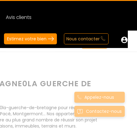
Avis clients
Estimez votre bien
Nous contacter
TAGNE0LA GUERCHE DE
Appelez-nous
la-guerche-de-bretagne pour réussir votre
Contactez-nous
u, Pacé, Montgermont... Nos appartement T0 à
 au plus grand nombre de réussir son projet
isons, immeubles, terrains et murs.