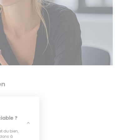
en
iable ?
at du bien,
idons à