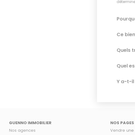
déterminer
Pourquo
Ce bien
Quels t
Quel es
Y a-t-i
GUENNO IMMOBILIER
NOS PAGES
Nos agences
Vendre une