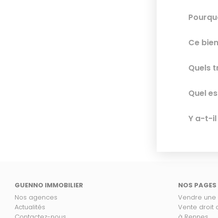
Pourquo
Ce bien
Quels t
Quel es
Y a-t-i
GUENNO IMMOBILIER
NOS PAGES
Nos agences
Vendre une
Actualités
Vente droit
Contactez-nous
à Rennes