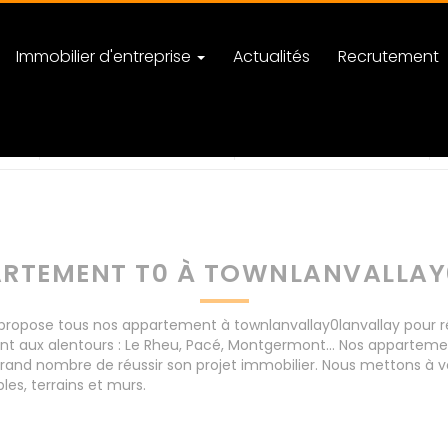
Immobilier d'entreprise
Actualités
Recrutement
lanvallay
nombre de pièces
ARTEMENT T0 À TOWNLANVALLAY
opose tous nos appartement à townlanvallay0lanvallay pour réus
t aux alentours : Le Rheu, Pacé, Montgermont... Nos apparteme
rand nombre de réussir son projet immobilier. Nous mettons à vo
s, terrains et murs.