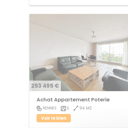
253 495 €
Achat Appartement Poterie
94 M2
RENNES
5
Voir le bien