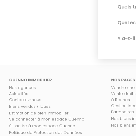
Quels t
Quel es
Y a-t-i
GUENNO IMMOBILIER
NOS PAGES
Nos agences
Vendre une
Actualités
Vente droit
Contactez-nous
à Rennes
Gestion loc
Biens vendus / loués
Partenaires
Estimation de bien immobilier
No
Se connecter à mon espace Guenno
Nos
S'inscrire à mon espace Guenno
Politique de Protection des Données