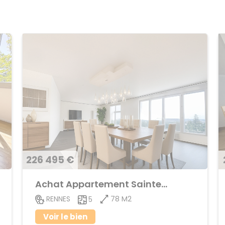
226 495 €
Achat Appartement Sainte-Thérèse
78 M2
RENNES
5
Voir le bien