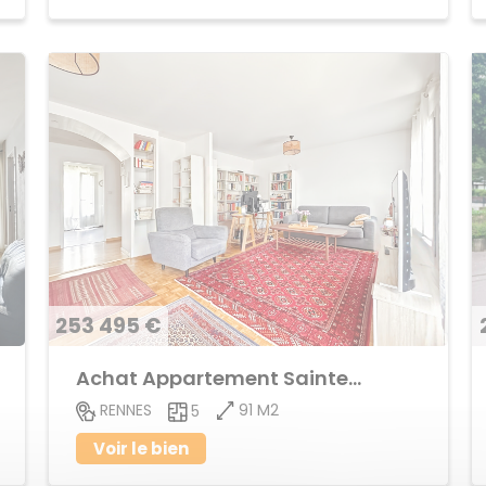
253 495 €
Achat Appartement Sainte-Thérèse
91 M2
RENNES
5
Voir le bien