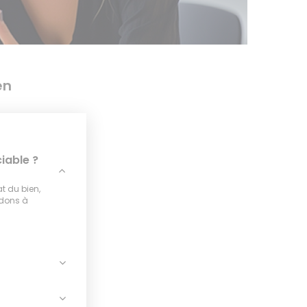
en
iable ?
at du bien,
idons à