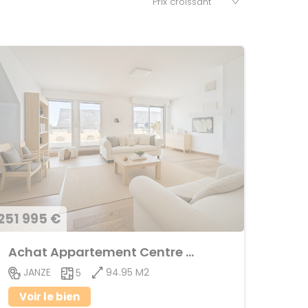
251 995 €
Achat Appartement Centre ville
94.95 M2
JANZE
5
Voir le bien