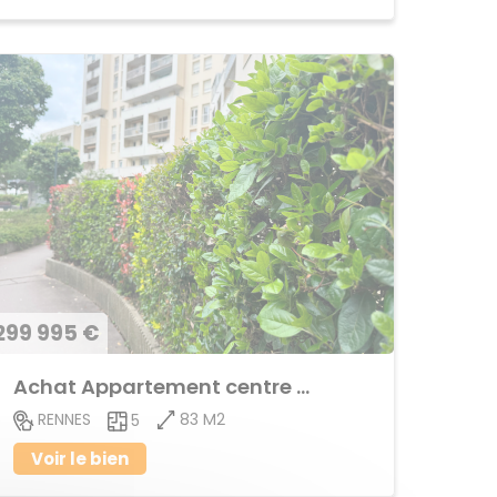
299 995 €
Achat Appartement centre ville
83 M2
RENNES
5
Voir le bien