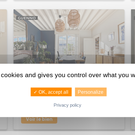
 cookies and gives you control over what you w
580 250 €
✓ OK, accept all
Personalize
Achat Appartement Thabor
Privacy policy
118 M2
RENNES
5
Voir le bien