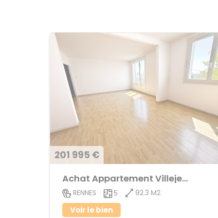
201 995 €
Achat Appartement Villejean
92.3 M2
RENNES
5
Voir le bien