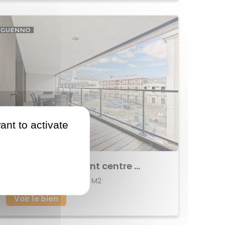
ant to activate
933 675 €
Achat Appartement centre ville
112 M2
RENNES
5
Voir le bien