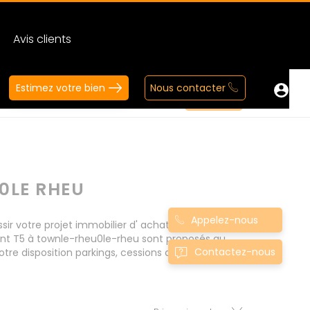
Avis clients
Estimez votre bien
Nous contacter
0LE RHEU
Appelez-nous
 votre projet immobilier d' achat. Consultez
ent T5 à townle-rheu0le-rheu sont proposés au
Contactez-nous
tre disposition parkings, cessions de baux, fonds