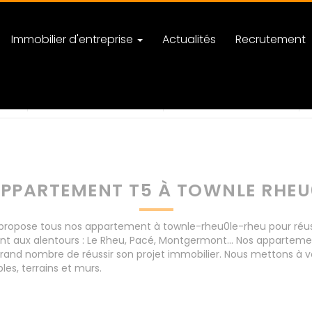
Immobilier d'entreprise
Actualités
Recrutement
-rheu
nombre de pièces
PPARTEMENT T5 À TOWNLE RHEU
opose tous nos appartement à townle-rheu0le-rheu pour réussir
nt aux alentours : Le Rheu, Pacé, Montgermont... Nos appartem
rand nombre de réussir son projet immobilier. Nous mettons à vo
s, terrains et murs.