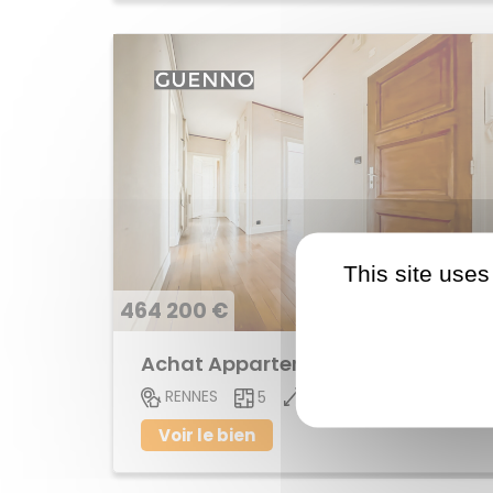
This site uses
464 200 €
Achat Appartement centre ville
104 M2
RENNES
5
Voir le bien