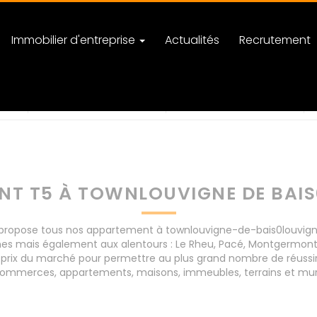
Immobilier d'entreprise
Actualités
Recrutement
de-bais0louvigne-de-bais
nombre de pièces
T T5 À TOWNLOUVIGNE DE BAIS
ropose tous nos appartement à townlouvigne-de-bais0louvigne-d
nnes mais également aux alentours : Le Rheu, Pacé, Montgermon
 prix du marché pour permettre au plus grand nombre de réussir
e commerces, appartements, maisons, immeubles, terrains et mur