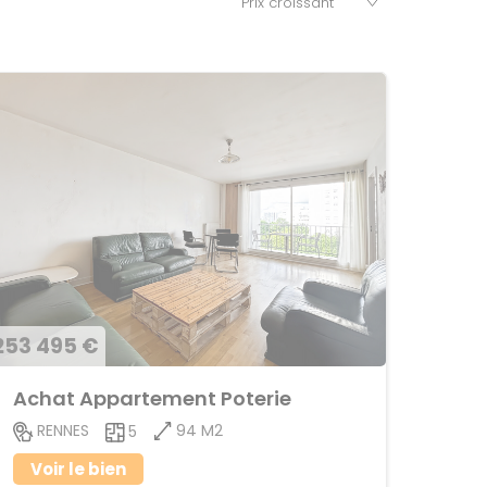
253 495 €
Achat Appartement Poterie
94 M2
RENNES
5
Voir le bien