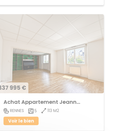
337 995 €
Achat Appartement Jeanne d'Arc
113 M2
RENNES
5
Voir le bien