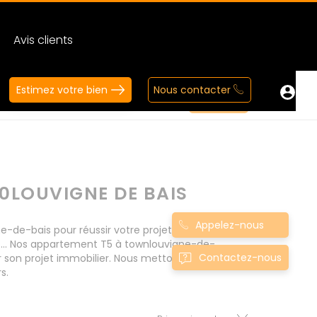
Avis clients
Estimez votre bien
Nous contacter
0LOUVIGNE DE BAIS
Appelez-nous
e-bais pour réussir votre projet immobilier d'
t... Nos appartement T5 à townlouvigne-de-
Contactez-nous
 son projet immobilier. Nous mettons à votre
s.