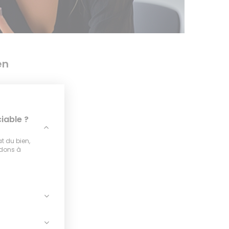
en
iable ?
at du bien,
idons à