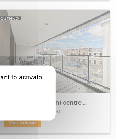
ant to activate
933 675 €
Achat Appartement centre ville
112 M2
RENNES
5
Voir le bien