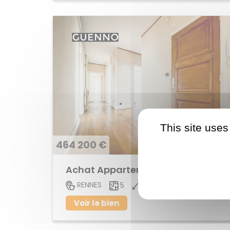
This site uses
464 200 €
Achat Appartement centre ville
104 M2
RENNES
5
Voir le bien