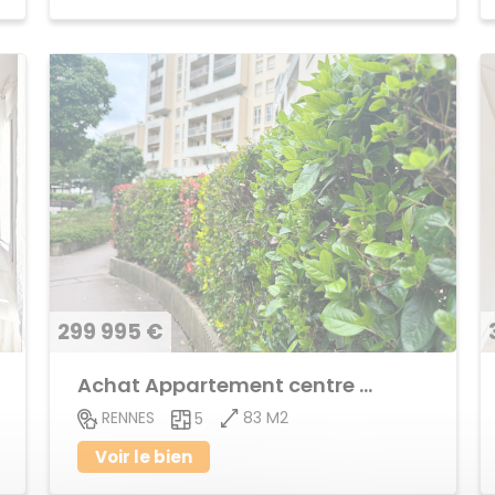
299 995 €
Achat Appartement centre ville
83 M2
RENNES
5
Voir le bien