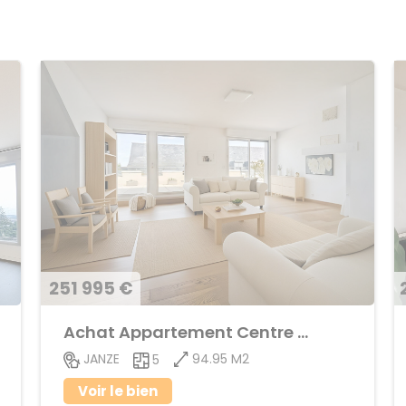
251 995 €
Achat Appartement Centre ville
94.95 M2
JANZE
5
Voir le bien