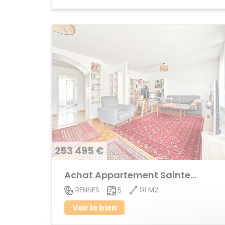
253 495 €
Achat Appartement Sainte-Thérèse
91 M2
RENNES
5
Voir le bien