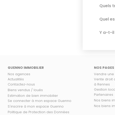
Quels t
Quel es
Y a-t-i
GUENNO IMMOBILIER
NOS PAGES
Nos agences
Vendre une
Actualités
Vente droit
Contactez-nous
à Rennes
Gestion loc
Biens vendus / loués
Partenaires
Estimation de bien immobilier
No
Se connecter à mon espace Guenno
Nos
S'inscrire à mon espace Guenno
Politique de Protection des Données