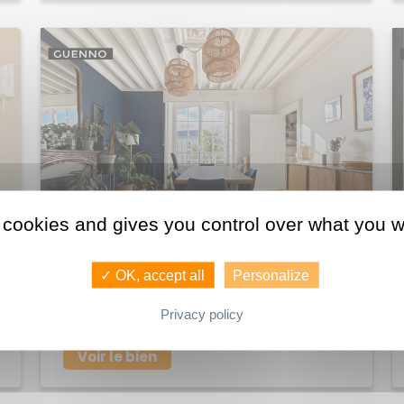
 cookies and gives you control over what you w
580 250 €
✓ OK, accept all
Personalize
Achat Appartement Thabor
Privacy policy
118 M2
RENNES
5
Voir le bien