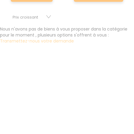
permettre au plus grand nombre de réussir son projet
immobilier. Nous mettons à votre disposition parkings,
cessions de baux, fonds de commerces, appartements,
maisons, immeubles, terrains et murs.
Nous n'avons pas de biens à vous proposer dans la catégorie
pour le moment , plusieurs options s'offrent à vous :
Transmettez-nous votre demande