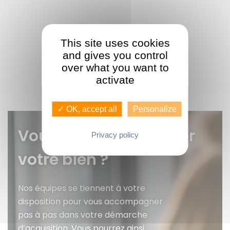
This site uses cookies
and gives you control
over what you want to
activate
✓ OK, accept all
Personalize
Vous voulez faire gérer
Privacy policy
votre bien ?
Nos équipes se tiennent à votre
disposition pour vous accompagner
pas à pas dans votre démarche
d’acquisition. Vous pourrez ainsi