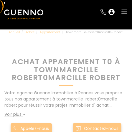
Accueil
Achat
Appartement
Townmarcille-robert0marcille-robert
ACHAT APPARTEMENT T0 À
TOWNMARCILLE
ROBERT0MARCILLE ROBERT
Votre agence Guenno Immobilier à Rennes vous propose
tous nos appartement à townmarcille-robert0marcille-
robert pour réussir votre projet immobilier d' achat.
Consultez l'ensemble de nos offres à Rennes mais
Voir plus
également aux alentours : Le Rheu, Pacé, Montgermont...
Nos appartement T0 à townmarcille-robert0marcille-
Appelez-nous
Contactez-nous
robert sont proposés au meilleur prix du marché pour