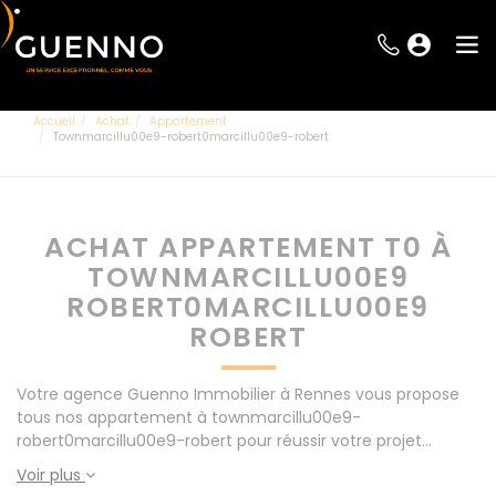
Accueil
Achat
Appartement
Townmarcillu00e9-robert0marcillu00e9-robert
ACHAT APPARTEMENT T0 À
TOWNMARCILLU00E9
ROBERT0MARCILLU00E9
ROBERT
Votre agence Guenno Immobilier à Rennes vous propose
tous nos appartement à townmarcillu00e9-
robert0marcillu00e9-robert pour réussir votre projet
immobilier d' achat. Consultez l'ensemble de nos offres à
Voir plus
Rennes mais également aux alentours : Le Rheu, Pacé,