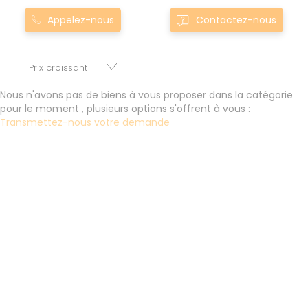
Montgermont... Nos appartement T0 à townmarcillu00e9-
Appelez-nous
Contactez-nous
robert0marcillu00e9-robert sont proposés au meilleur prix
du marché pour permettre au plus grand nombre de
réussir son projet immobilier. Nous mettons à votre
disposition parkings, cessions de baux, fonds de
commerces, appartements, maisons, immeubles, terrains
Nous n'avons pas de biens à vous proposer dans la catégorie
et murs.
pour le moment , plusieurs options s'offrent à vous :
Transmettez-nous votre demande