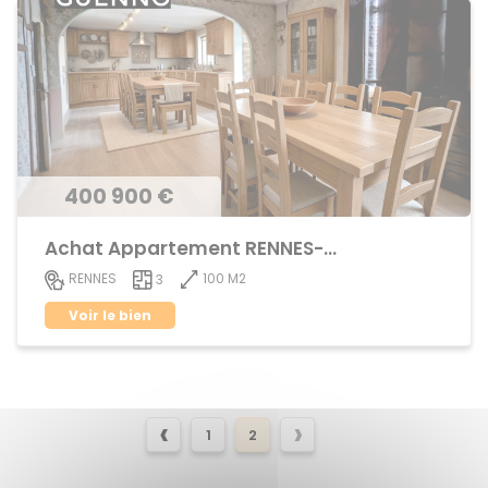
400 900 €
Achat Appartement RENNES- MABILAIS
100 M2
RENNES
3
Voir le bien
‹
›
1
2