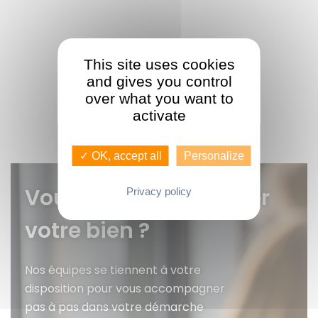
This site uses cookies
and gives you control
over what you want to
activate
✓ OK, accept all
Personalize
Vous voulez faire gérer
Privacy policy
votre bien ?
Nos équipes se tiennent à votre
disposition pour vous accompagner
pas à pas dans votre démarche