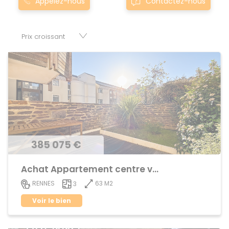
Appelez-nous
Contactez-nous
meu0montfort-sur-meu sont proposés au meilleur prix du
marché pour permettre au plus grand nombre de réussir
son projet immobilier. Nous mettons à votre disposition
parkings, cessions de baux, fonds de commerces,
appartements, maisons, immeubles, terrains et murs.
385 075 €
Achat Appartement centre ville
63 M2
RENNES
3
Voir le bien