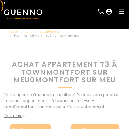
Accueil
Achat
Appartement
Townmontfort-sur-meu0montfort-sur-meu
ACHAT APPARTEMENT T3 À
TOWNMONTFORT SUR
MEU0MONTFORT SUR MEU
Votre agence Guenno Immobilier à Rennes vous propose
tous nos appartement à townmontfort-sur-
meu0montfort-sur-meu pour réussir votre projet
immobilier d' achat. Consultez l'ensemble de nos offres à
Voir plus
Rennes mais également aux alentours : Le Rheu, Pacé,
Montgermont... Nos appartement T3 à townmontfort-sur-