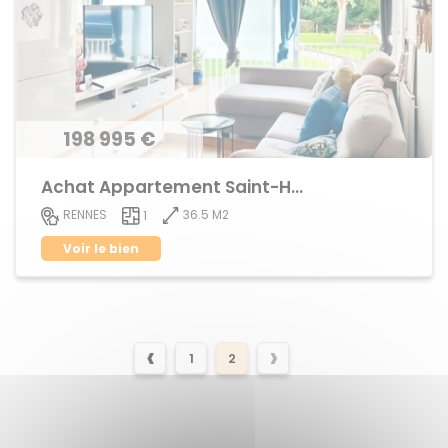
198 995 €
Achat Appartement Saint-Helier
36.5 M2
RENNES
1
Voir le bien
‹
›
1
2