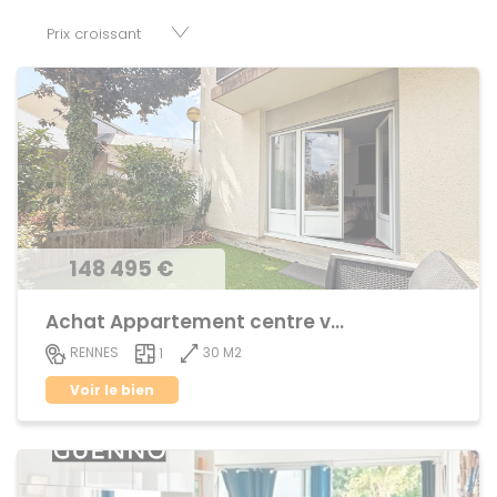
nombre de réussir son projet immobilier. Nous mettons à
votre disposition parkings, cessions de baux, fonds de
commerces, appartements, maisons, immeubles, terrains
et murs.
148 495 €
Achat Appartement centre ville
30 M2
RENNES
1
Voir le bien