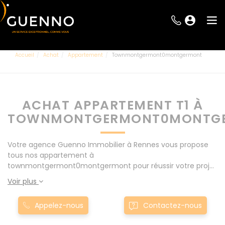
Accueil
Achat
Appartement
Townmontgermont0montgermont
ACHAT APPARTEMENT T1 À
TOWNMONTGERMONT0MONTG
Votre agence Guenno Immobilier à Rennes vous propose
tous nos appartement à
townmontgermont0montgermont pour réussir votre projet
immobilier d' achat. Consultez l'ensemble de nos offres à
Voir plus
Rennes mais également aux alentours : Le Rheu, Pacé,
Montgermont... Nos appartement T1 à
Appelez-nous
Contactez-nous
townmontgermont0montgermont sont proposés au
meilleur prix du marché pour permettre au plus grand