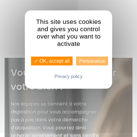
This site uses cookies
and gives you control
over what you want to
activate
✓ OK, accept all
Personalize
Vous voulez faire gérer
Privacy policy
votre bien ?
Nos équipes se tiennent à votre
disposition pour vous accompagner
pas à pas dans votre démarche
d’acquisition. Vous pourrez ainsi
acheter sereinement et sans perdre