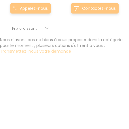
Montgermont... Nos appartement T0 à townmontreuil-
Appelez-nous
Contactez-nous
sous-perouse0montreuil-sous-perouse sont proposés au
meilleur prix du marché pour permettre au plus grand
nombre de réussir son projet immobilier. Nous mettons à
votre disposition parkings, cessions de baux, fonds de
commerces, appartements, maisons, immeubles, terrains
Nous n'avons pas de biens à vous proposer dans la catégorie
et murs.
pour le moment , plusieurs options s'offrent à vous :
Transmettez-nous votre demande