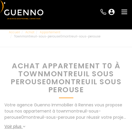
Accueil
Achat
Appartement
Townmontreuil-sous-perouse0montreuil-sous-perouse
ACHAT APPARTEMENT T0 À
TOWNMONTREUIL SOUS
PEROUSE0MONTREUIL SOUS
PEROUSE
Votre agence Guenno Immobilier à Rennes vous propose
tous nos appartement à townmontreuil-sous-
perouse0montreuil-sous-perouse pour réussir votre projet
immobilier d' achat. Consultez l'ensemble de nos offres à
Voir plus
Rennes mais également aux alentours : Le Rheu, Pacé,