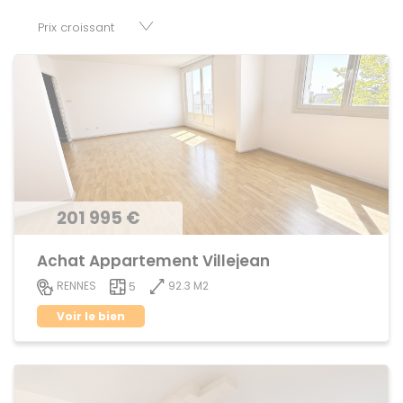
parkings, cessions de baux, fonds de commerces,
appartements, maisons, immeubles, terrains et murs.
201 995 €
Achat Appartement Villejean
92.3 M2
RENNES
5
Voir le bien