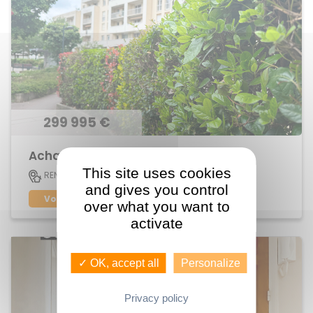
299 995 €
Achat Appartement centre ville
This site uses cookies
83 M2
RENNES
5
and gives you control
Voir le bien
over what you want to
activate
✓ OK, accept all
Personalize
Privacy policy