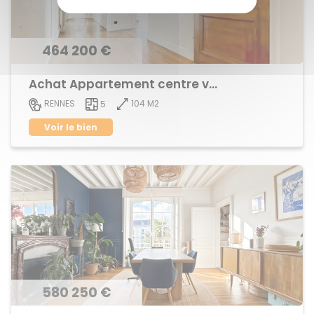
464 200 €
Achat Appartement centre ville
104 M2
RENNES
5
Voir le bien
580 250 €