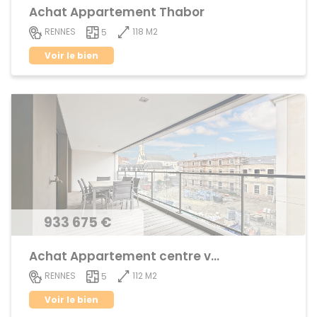
Achat Appartement Thabor
118 M2
RENNES
5
Voir le bien
933 675 €
Achat Appartement centre ville
112 M2
RENNES
5
Voir le bien