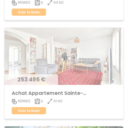
94 M2
RENNES
5
Voir le bien
253 495 €
Achat Appartement Sainte-Thérèse
91 M2
RENNES
5
Voir le bien