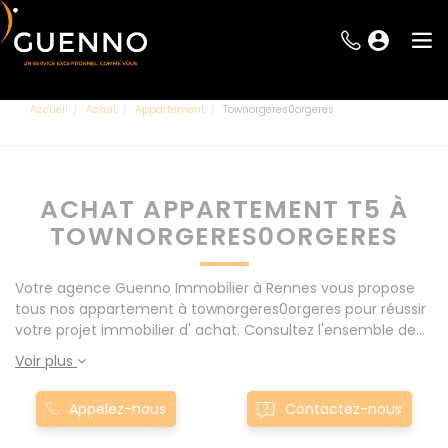
Accueil
Achat
Appartement
Townorgeres0orgeres
ACHAT APPARTEMENT T5 À
TOWNORGERES0ORGERES
Votre agence Guenno Immobilier à Rennes vous propose
tous nos appartement à townorgeres0orgeres pour réussir
votre projet immobilier d' achat. Consultez l'ensemble de
nos offres à Rennes mais également aux alentours : Le
Voir plus
Rheu, Pacé, Montgermont... Nos appartement T5 à
townorgeres0orgeres sont proposés au meilleur prix du
Appelez-nous
Contactez-nous
marché pour permettre au plus grand nombre de réussir
son projet immobilier. Nous mettons à votre disposition