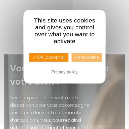
This site uses cookies
and gives you control
over what you want to
activate
✓ OK, accept all
Personalize
Vous voulez faire gérer
Privacy policy
votre bien ?
Nos équipes se tiennent à votre
disposition pour vous accompagner
pas à pas dans votre démarche
d’acquisition. Vous pourrez ainsi
acheter sereinement et sans perdre