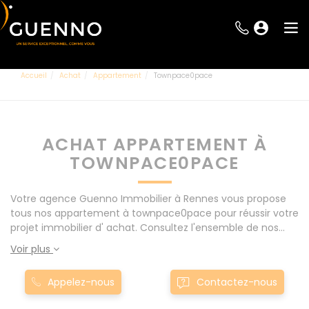
Accueil
Achat
Appartement
Townpace0pace
ACHAT APPARTEMENT À
TOWNPACE0PACE
Votre agence Guenno Immobilier à Rennes vous propose
tous nos appartement à townpace0pace pour réussir votre
projet immobilier d' achat. Consultez l'ensemble de nos
offres à Rennes mais également aux alentours : Le Rheu,
Voir plus
Pacé, Montgermont... Nos appartement à townpace0pace
sont proposés au meilleur prix du marché pour permettre
Appelez-nous
Contactez-nous
au plus grand nombre de réussir son projet immobilier.
Nous mettons à votre disposition parkings, cessions de