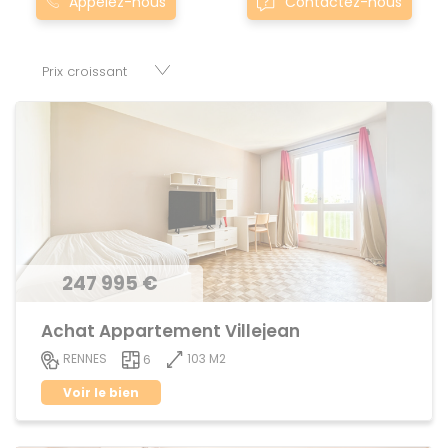
Appelez-nous
Contactez-nous
grand sont proposés au meilleur prix du marché pour
permettre au plus grand nombre de réussir son projet
immobilier. Nous mettons à votre disposition parkings,
cessions de baux, fonds de commerces, appartements,
maisons, immeubles, terrains et murs.
247 995 €
Achat Appartement Villejean
103 M2
RENNES
6
Voir le bien