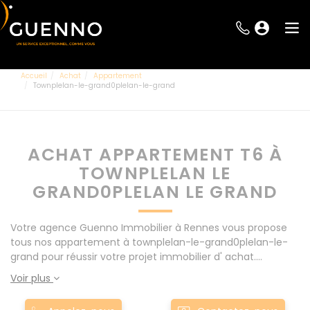
Accueil
Achat
Appartement
Townplelan-le-grand0plelan-le-grand
ACHAT APPARTEMENT T6 À
TOWNPLELAN LE
GRAND0PLELAN LE GRAND
Votre agence Guenno Immobilier à Rennes vous propose
tous nos appartement à townplelan-le-grand0plelan-le-
grand pour réussir votre projet immobilier d' achat.
Consultez l'ensemble de nos offres à Rennes mais
Voir plus
également aux alentours : Le Rheu, Pacé, Montgermont...
Nos appartement T6 à townplelan-le-grand0plelan-le-