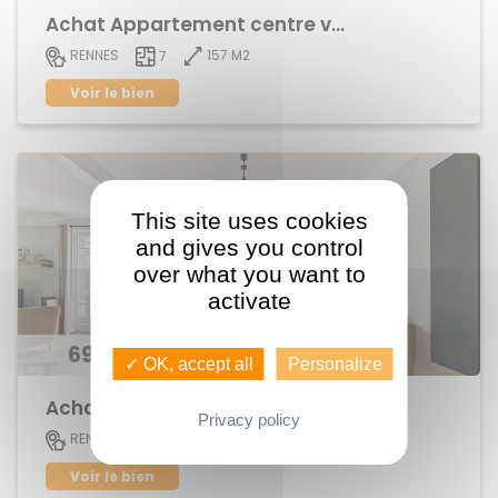
Achat Appartement centre ville
157 M2
RENNES
7
Voir le bien
This site uses cookies
and gives you control
over what you want to
activate
696 300 €
✓ OK, accept all
Personalize
Achat Appartement centre ville
Privacy policy
152 M2
RENNES
6
Voir le bien