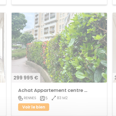
299 995 €
Achat Appartement centre ville
83 M2
RENNES
5
Voir le bien