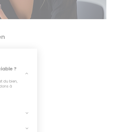
en
iable ?
at du bien,
idons à