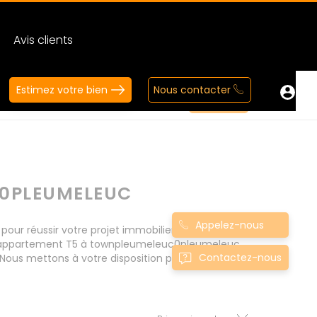
Avis clients
Estimez votre bien
Nous contacter
0PLEUMELEUC
Appelez-nous
 réussir votre projet immobilier d' achat.
Nos appartement T5 à townpleumeleuc0pleumeleuc
Contactez-nous
Nous mettons à votre disposition parkings,