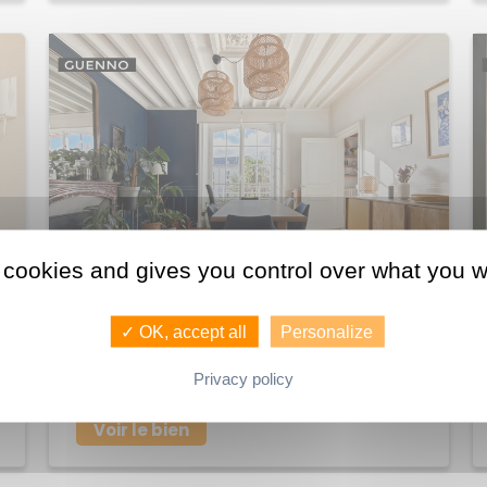
 cookies and gives you control over what you w
580 250 €
✓ OK, accept all
Personalize
Achat Appartement Thabor
Privacy policy
118 M2
RENNES
5
Voir le bien