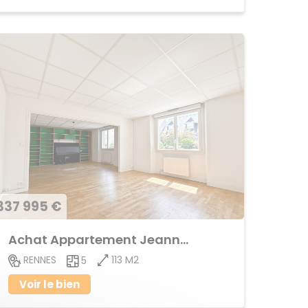
337 995 €
Achat Appartement Jeanne d'Arc
113 M2
RENNES
5
Voir le bien