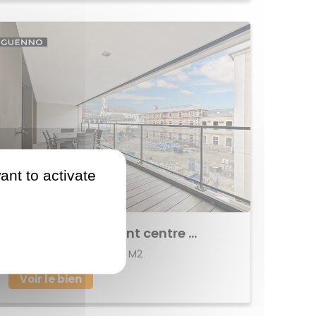
ant to activate
933 675 €
Achat Appartement centre ville
112 M2
RENNES
5
Voir le bien