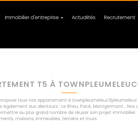
Immobilier d'entreprise
Actualités
Recrutement
c0pleumeleuc
nombre de pièces
RTEMENT T5 À TOWNPLEUMELEUC
ropose tous nos appartement à townpleumeleuc0pleumeleuc pour
is également aux alentours : Le Rheu, Pacé, Montgermont... 
rmettre au plus grand nombre de réussir son projet immobilier. 
ents, maisons, immeubles, terrains et murs.