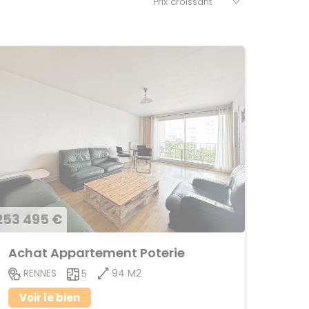
253 495 €
Achat Appartement Poterie
94 M2
RENNES
5
Voir le bien