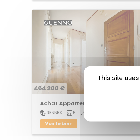
This site uses
464 200 €
Achat Appartement centre ville
104 M2
RENNES
5
Voir le bien