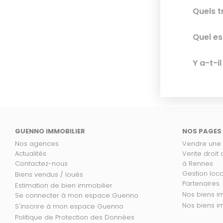
Quels t
Quel es
Y a-t-i
GUENNO IMMOBILIER
NOS PAGES
Nos agences
Vendre une
Actualités
Vente droit
Contactez-nous
à Rennes
Gestion loc
Biens vendus / loués
Partenaires
Estimation de bien immobilier
No
Se connecter à mon espace Guenno
Nos
S'inscrire à mon espace Guenno
Politique de Protection des Données