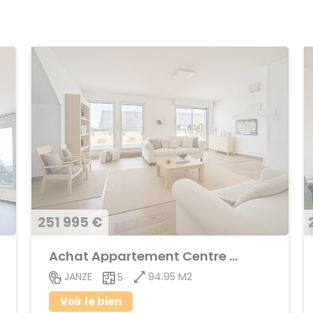
251 995 €
Achat Appartement Centre ville
94.95 M2
JANZE
5
Voir le bien