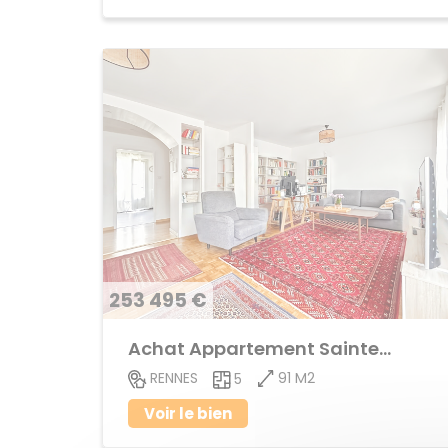
253 495 €
Achat Appartement Sainte-Thérèse
91 M2
RENNES
5
Voir le bien