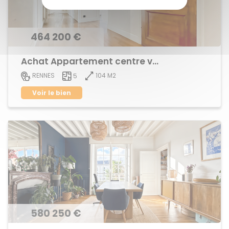
464 200 €
Achat Appartement centre ville
104 M2
RENNES
5
Voir le bien
580 250 €