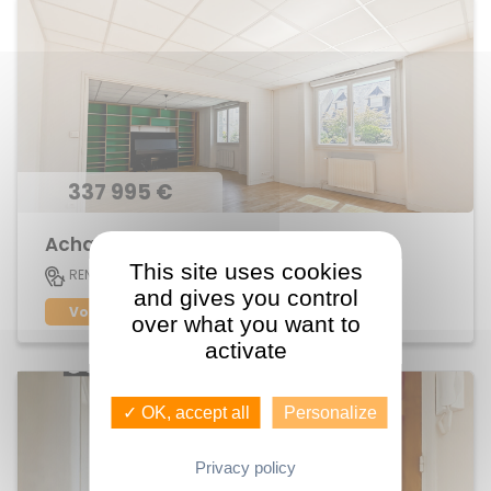
337 995 €
Achat Appartement Jeanne d'Arc
This site uses cookies
113 M2
RENNES
5
and gives you control
Voir le bien
over what you want to
activate
✓ OK, accept all
Personalize
Privacy policy