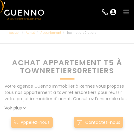
Accueil
Achat
Appartement
Townretiers0retiers
ACHAT APPARTEMENT T5 À
TOWNRETIERS0RETIERS
Votre agence Guenno Immobilier à Rennes vous propose
tous nos appartement à townretiers0retiers pour réussir
votre projet immobilier d' achat. Consultez l'ensemble de
nos offres à Rennes mais également aux alentours : Le
Voir plus
Rheu, Pacé, Montgermont... Nos appartement T5 à
townretiers0retiers sont proposés au meilleur prix du
Appelez-nous
Contactez-nous
marché pour permettre au plus grand nombre de réussir
son projet immobilier. Nous mettons à votre disposition