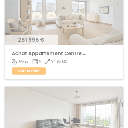
251 995 €
Achat Appartement Centre ville
94.95 M2
JANZE
5
Voir le bien