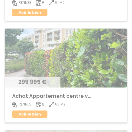
91 M2
RENNES
5
Voir le bien
299 995 €
Achat Appartement centre ville
83 M2
RENNES
5
Voir le bien