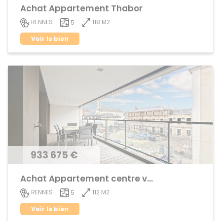
Achat Appartement Thabor
118 M2
RENNES
5
Voir le bien
933 675 €
Achat Appartement centre ville
112 M2
RENNES
5
Voir le bien