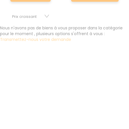
nombre de réussir son projet immobilier. Nous mettons à
votre disposition parkings, cessions de baux, fonds de
commerces, appartements, maisons, immeubles, terrains
et murs.
Nous n'avons pas de biens à vous proposer dans la catégorie
pour le moment , plusieurs options s'offrent à vous :
Transmettez-nous votre demande