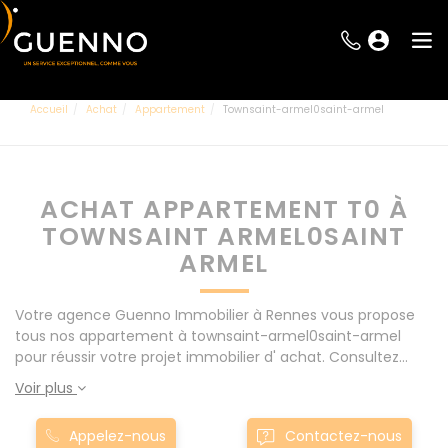
Accueil
Achat
Appartement
Townsaint-armel0saint-armel
ACHAT APPARTEMENT T0 À
TOWNSAINT ARMEL0SAINT
ARMEL
Votre agence Guenno Immobilier à Rennes vous propose
tous nos appartement à townsaint-armel0saint-armel
pour réussir votre projet immobilier d' achat. Consultez
l'ensemble de nos offres à Rennes mais également aux
Voir plus
alentours : Le Rheu, Pacé, Montgermont... Nos appartement
T0 à townsaint-armel0saint-armel sont proposés au
Appelez-nous
Contactez-nous
meilleur prix du marché pour permettre au plus grand