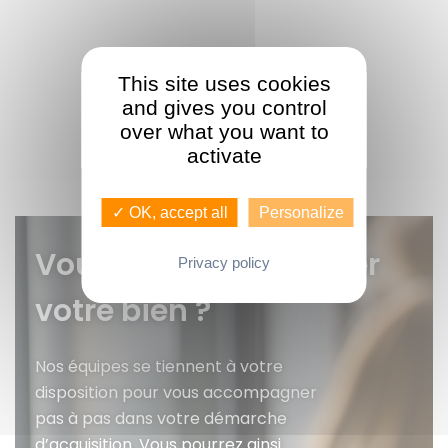
This site uses cookies
and gives you control
over what you want to
activate
✓ OK, accept all
Personalize
Vous voulez faire gérer
Privacy policy
votre bien ?
Nos équipes se tiennent à votre
disposition pour vous accompagner
pas à pas dans votre démarche
d’acquisition. Vous pourrez ainsi