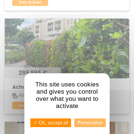
Voir le bien
299 995 €
This site uses cookies
Achat Appartement centre ville
and gives you control
83 M2
RENNES
5
over what you want to
activate
Voir le bien
✓ OK, accept all
Personalize