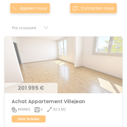
Montgermont... Nos appartement T5 à townsaint-aubin-d-
Appelez-nous
Contactez-nous
aubigne0saint-aubin-d-aubigne sont proposés au meilleur
prix du marché pour permettre au plus grand nombre de
réussir son projet immobilier. Nous mettons à votre
disposition parkings, cessions de baux, fonds de
commerces, appartements, maisons, immeubles, terrains
et murs.
201 995 €
Achat Appartement Villejean
92.3 M2
RENNES
5
Voir le bien