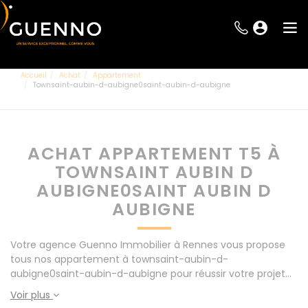
Accueil
Achat
Appartement
Townsaint-aubin-d-aubigne0saint-aubin-d-aubigne
ACHAT APPARTEMENT T5 À
TOWNSAINT AUBIN D
AUBIGNE0SAINT AUBIN D
AUBIGNE
Votre agence Guenno Immobilier à Rennes vous propose
tous nos appartement à townsaint-aubin-d-
aubigne0saint-aubin-d-aubigne pour réussir votre projet
immobilier d' achat. Consultez l'ensemble de nos offres à
Voir plus
Rennes mais également aux alentours : Le Rheu, Pacé,