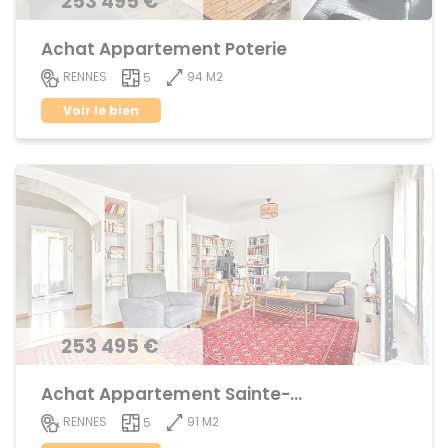
253 495 €
Achat Appartement Poterie
94 M2
RENNES
5
Voir le bien
253 495 €
Achat Appartement Sainte-Thérèse
91 M2
RENNES
5