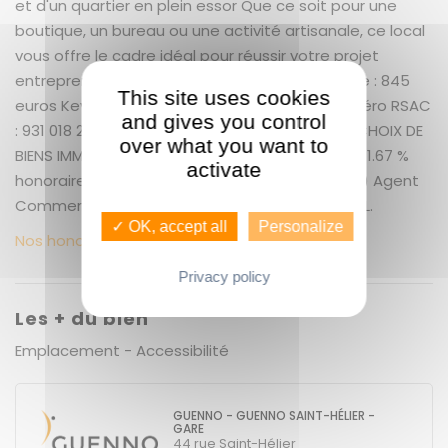
et d'un quartier en plein essor Que ce soit pour une
boutique, un bureau ou une activité artisanale, ce local
vous offre le cadre idéal pour réussir votre projet
entrepreneurial. Loyer TTC et charges comprise : 845
This site uses cookies
euros Kevin Gumus - Agent commercial - Numéro RSAC
and gives you control
: 931 018 212 GUENNO IMMOBILIER LE PLUS GRAND CHOIX DE
over what you want to
BIENS IMMOBILIERS SUR RENNES ET ALENTOURS ! + 11.67 %
activate
honoraires de négociation HC. KEVIN GUMUS (EI) Agent
Commercial - Numéro RSAC : 931 018 212 - LAVAL.
✓ OK, accept all
Personalize
Nos honoraires
Privacy policy
Les + du bien
Emplacement - Accessibilité
GUENNO - GUENNO SAINT-HÉLIER -
GARE
44 rue Saint-Hélier