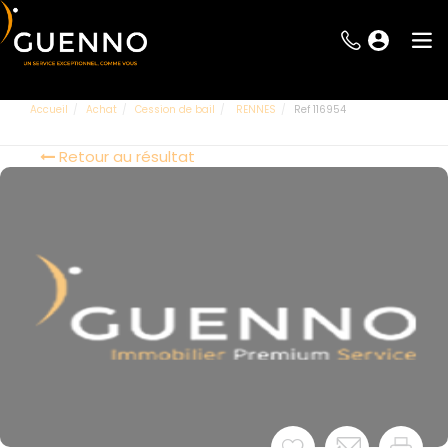
Accueil
Achat
Cession de bail
RENNES
Ref 116954
Retour au résultat