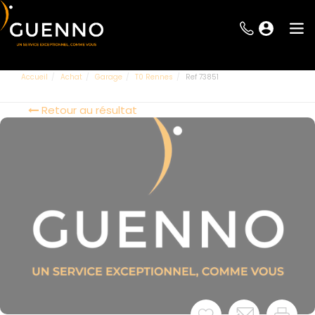
Accueil
Achat
Garage
T0 Rennes
Ref 73851
Retour au résultat