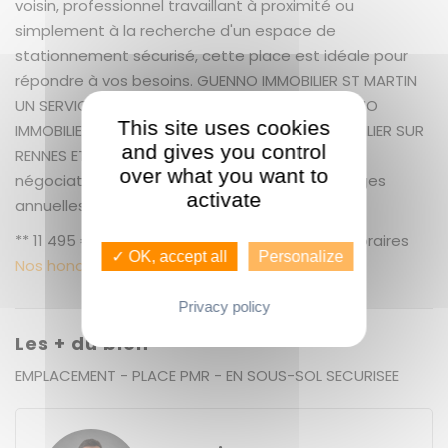
voisin, professionnel travaillant à proximité ou
simplement à la recherche d'un espace de
stationnement sécurisé, cette place est idéale pour
répondre à vos besoins. GUENNO IMMOBILIER ST MARTIN
UN SERVICE EXCEPTIONNEL COMME VOUS ! GUENNO
This site uses cookies
IMMOBILIER : LE PLUS GRAND CHOIX DE BIEN IMMOBILIER SUR
and gives you control
RENNES ET ALENTOURS + 129.90 % honoraires de
over what you want to
négociation TTC. Copropriété de 26 lots. Charges
activate
annuelles : 200 euros.
** 11 495 € honoraires inclus | 5 000 € hors honoraires
✓ OK, accept all
Personalize
Nos honoraires
Privacy policy
Les + du bien
EMPLACEMENT - PLACE PMR - EN SOUS-SOL SECURISEE