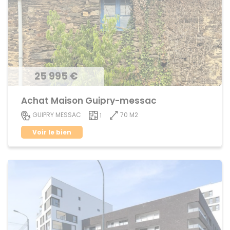
25 995 €
Achat Maison Guipry-messac
70 M2
GUIPRY MESSAC
1
Voir le bien