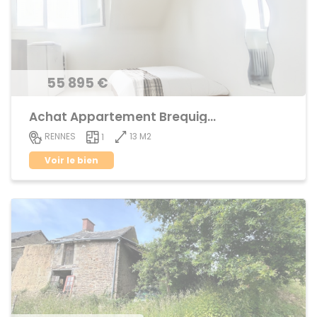
55 895 €
Achat Appartement Brequigny
13 M2
RENNES
1
Voir le bien