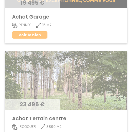
19 495 €
Achat Garage
15 M2
RENNES
Voir le bien
23 495 €
Achat Terrain centre
3890 M2
IRODOUER