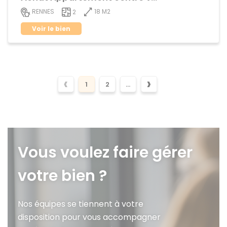
18 M2
RENNES
2
Voir le bien
‹
›
1
2
...
Vous voulez faire gérer
votre bien ?
Nos équipes se tiennent à votre
disposition pour vous accompagner