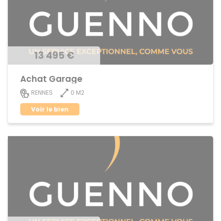
13 495 €
Achat Garage
0 M2
RENNES
Voir le bien