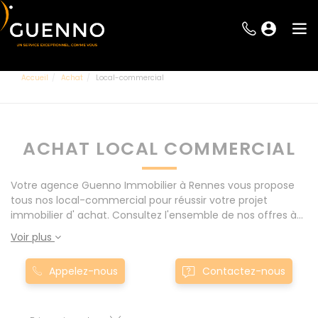
Accueil
Achat
Local-commercial
ACHAT LOCAL COMMERCIAL
Votre agence Guenno Immobilier à Rennes vous propose
tous nos local-commercial pour réussir votre projet
immobilier d' achat. Consultez l'ensemble de nos offres à
Rennes mais également aux alentours : Le Rheu, Pacé,
Voir plus
Montgermont... Nos local-commercial sont proposés au
meilleur prix du marché pour permettre au plus grand
Appelez-nous
Contactez-nous
nombre de réussir son projet immobilier. Nous mettons à
votre disposition parkings, cessions de baux, fonds de
commerces, appartements, maisons, immeubles, terrains