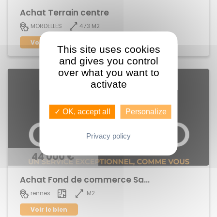
Achat Terrain centre
473 M2
MORDELLES
Voir le bien
This site uses cookies
and gives you control
over what you want to
activate
✓ OK, accept all
Personalize
Privacy policy
44 000 €
Achat Fond de commerce Sacré Coeurs
M2
rennes
Voir le bien