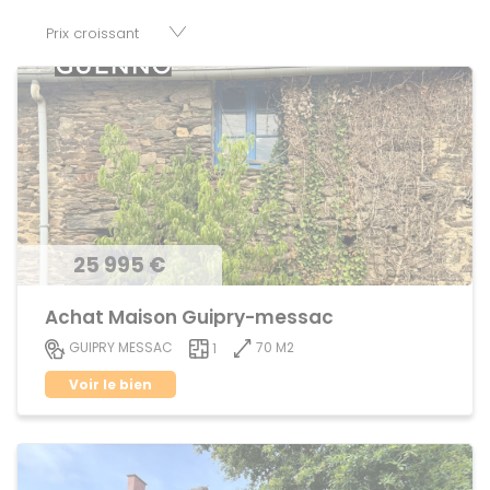
fonds de commerces, appartements, maisons, immeubles,
terrains et murs.
25 995 €
Achat Maison Guipry-messac
70 M2
GUIPRY MESSAC
1
Voir le bien