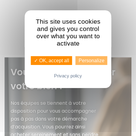
This site uses cookies
and gives you control
over what you want to
activate
✓ OK, accept all
Personalize
Vous voulez faire gérer
Privacy policy
votre bien ?
Nos équipes se tiennent à votre
disposition pour vous accompagner
pas à pas dans votre démarche
d’acquisition. Vous pourrez ainsi
acheter sereinement et sans perdre