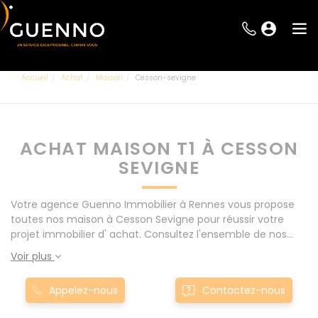
Accueil
Achat
Maison
Cesson-sevigne
ACHAT MAISON T1 À CESSON
SEVIGNE
Votre agence Guenno Immobilier à Rennes vous propose
toutes nos maison à Cesson Sevigne pour réussir votre
projet immobilier d' achat. Consultez l'ensemble de nos
offres à Rennes mais également aux alentours : Le Rheu,
Voir plus
Pacé, Montgermont... Nos maison T1 à Cesson Sevigne sont
proposés au meilleur prix du marché pour permettre au
Appelez-nous
Contactez-nous
plus grand nombre de réussir son projet immobilier. Nous
mettons à votre disposition parkings, cessions de baux,