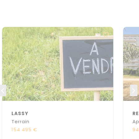
LASSY
RE
Terrain
Ap
154 495 €
94