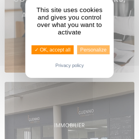
RESPONSABLES
This site uses cookies
AGENCES, ASSISTANTES…
and gives you control
over what you want to
activate
Voir nos offres
✓ OK, accept all
Personalize
Privacy policy
IMMOBILIER