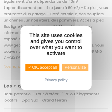
également d'une dépendance de 40m²
(agrandissement possible jusqu'à 60m2) - De plus, vous
profiterez d'un garage - Côté extérieur, des peupliers,
un chênes , un noisetiers, des pommiers. Accès à pied
Bus ligne 50 arrêt à proximité Métro Viasilva. Les
informations sur les risques auxquels ce bien est
This site uses cookies
exposé sont disponibles sur le site Géorisques :
and gives you control
www.georisques.gouv.fr Pour plus d'informations, vous
over what you want to
pouvez contacter: GUENNO IMMOBILIER LE PLUS GRAND
activate
CHOIX DE BIENS SUR RENNES ET SA PERIPHERIE.
Nos honoraires
✓ OK, accept all
Personalize
Privacy policy
Les + du bien
Beau potentiel - Tout à créer - 1 RP ou 2 logements
locatifs - Expo Sud - Grand terrain -