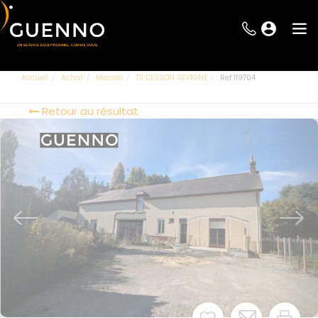
Accueil
Achat
Maison
T3 CESSON SEVIGNE
Ref 119704
Retour au résultat