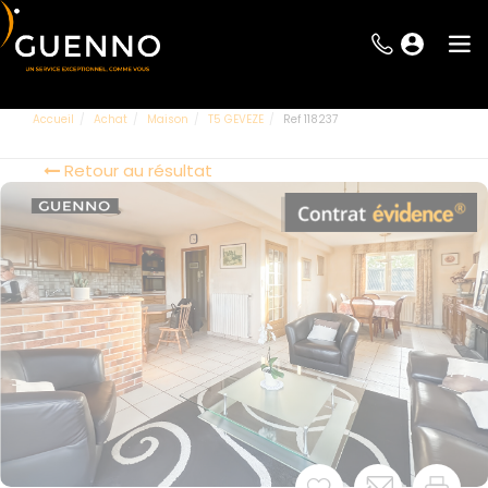
Accueil
Achat
Maison
T5 GEVEZE
Ref 118237
Retour au résultat