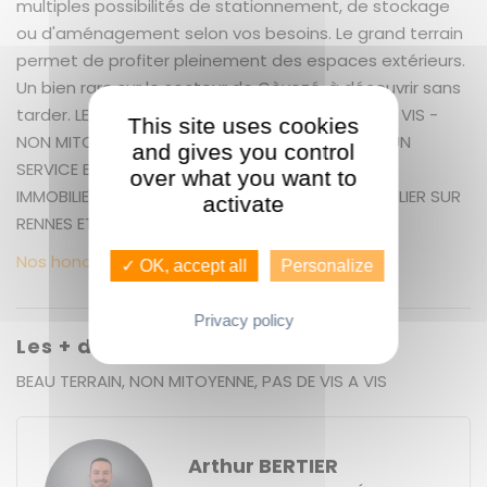
multiples possibilités de stationnement, de stockage
ou d'aménagement selon vos besoins. Le grand terrain
permet de profiter pleinement des espaces extérieurs.
Un bien rare sur le secteur de Gèvezé, à découvrir sans
tarder. LES PLUS : PAS DE TRAVAUX - PAS DE VIS A VIS -
This site uses cookies
NON MITOYENNE GUENNO IMMOBILIER ST MARTIN UN
and gives you control
SERVICE EXCEPTIONNEL COMME VOUS ! GUENNO
over what you want to
IMMOBILIER : LE PLUS GRAND CHOIX DE BIEN IMMOBILIER SUR
activate
RENNES ET ALENTOURS
Nos honoraires
✓ OK, accept all
Personalize
Privacy policy
Les + du bien
BEAU TERRAIN, NON MITOYENNE, PAS DE VIS A VIS
Arthur BERTIER