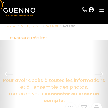
Accueil
Achat
Maison
T6 GEVEZE
Ref 119550
Retour au résultat
Pour avoir accès à toutes les informations
et à l'ensemble des photos,
merci de vous
connecter ou créer un
compte.