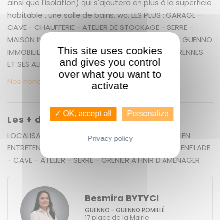
ainsi que l'isolation) qui s'ajoutera en plus à la superficie
habitable , une salle de bains, wc. LES PLUS : GARAGE -
CAVE - CHAUFFERIE - ATELIER DE STOCKAGE - SERRE -
MAISON INDIVIDUELLE - PROCHE DES COMMODITES GUENNO
This site uses cookies
IMMOBILIER LE PLUS GRAND CHOOIX DE BIENS SUR RENNES
and gives you control
ET SES ALENTOURS
over what you want to
Nos honoraires
activate
✓ OK, accept all
Personalize
Les + du bien
LOCALISATION 1KM DU BOURG DE GEVEZE - TRES BIEN
Privacy policy
ENTRETENUE - JARDIN CLOS - GARAGE DOUBLE EN ENFILADE
- CAVE - ATELIER - SERRE - GRENIER A FINIR D'AMENAGER
Besmira BYTYCI
GUENNO - GUENNO ROMILLÉ
17 place de la Mairie