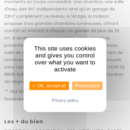
moments en toute convivialité. Une chambre, une salle
d'eau, des WC indépendants ainsi qu'un garage de
23m² complètent ce niveau. A l'étage, la maison
propose trois grandes chambres lumineuses, offrant
confort et intimité à chacun. Un grenier de plus de 20
m², à aménager selon vos envies, vient enrichir le
potentiel du bien (chambre supplémentaire, bureau,
This site uses cookies
salle de jeux?). Une maison agréable à vivre, offrant de
and gives you control
nombreuses possibilités d'aménagement, à découvrir
over what you want to
sans tarder. GUENNO IMMOBILIER LE PLUS GRAND CHOIX DE
activate
BIENS SUR RENNES ET SES ALENTOURS. + 3.97 % honoraires
de négociation TTC.
✓ OK, accept all
Personalize
** 363 900 € honoraires inclus | 350 000 € hors
honoraires
Nos honoraires
Privacy policy
Les + du bien