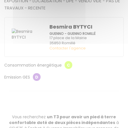
EXPOSITION - LOCALISATION - DPE - VENDU VIDE - PAS DE
TRAVAUX - RECENTE
Besmira BYTYCI
GUENNO - GUENNO ROMILLÉ
17 place de la Mairie
35850
Romillé
Contacter l'agence
Consommation énergétique
C
Emission GES
D
Vous recherchez
un T3 pour avoir un pied à terre
confortable doté de deux pièces indépendantes
à