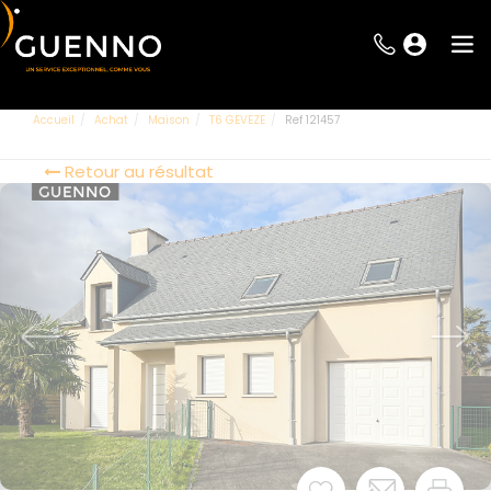
Accueil
Achat
Maison
T6 GEVEZE
Ref 121457
Retour au résultat