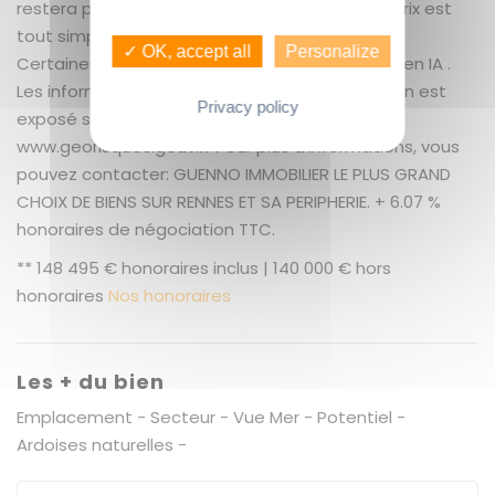
restera pas longtemps dans sur marché ! Ce prix est
tout simplement imbattable pour le secteur !
✓ OK, accept all
Personalize
Certaines photos sont meublées et décorées en IA .
Les informations sur les risques auxquels ce bien est
Privacy policy
exposé sont disponibles sur le site Géorisques :
www.georisques.gouv.fr Pour plus d'informations, vous
pouvez contacter: GUENNO IMMOBILIER LE PLUS GRAND
CHOIX DE BIENS SUR RENNES ET SA PERIPHERIE. + 6.07 %
honoraires de négociation TTC.
** 148 495 € honoraires inclus | 140 000 € hors
honoraires
Nos honoraires
Les + du bien
Emplacement - Secteur - Vue Mer - Potentiel -
Ardoises naturelles -