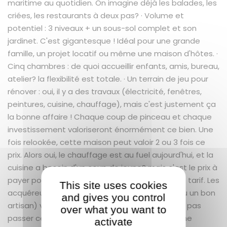
maritime au quotidien. On imagine déjà les balades, les
criées, les restaurants à deux pas? · Volume et
potentiel : 3 niveaux + un sous-sol complet et son
jardinet. C'est gigantesque ! Idéal pour une grande
famille, un projet locatif ou même une maison d'hôtes. ·
Cinq chambres : de quoi accueillir enfants, amis, bureau,
atelier? la flexibilité est totale. · Un terrain de jeu pour
rénover : oui, il y a des travaux (électricité, fenêtres,
peintures, cuisine, chauffage), mais c'est justement ça
la bonne affaire ! Chaque coup de pinceau et chaque
investissement valoriseront énormément ce bien. Une
fois relookée, cette maison peut valoir 2 ou 3 fois ce
prix. Alors oui, le chauffage est au fuel aujourd'hui, et la
cuisine a besoin d'un coup de jeune? mais c'est le prix à
payer pour décrocher une perle sur le port à ce tarif. Les
This site uses cookies
acquéreurs avec un peu d'âme de bricoleur (ou un bon
and gives you control
artisan) vont se battre pour ce bien. Ne laissez pas
over what you want to
passer cette pépite. Une visite s'impose ? Elle ne
activate