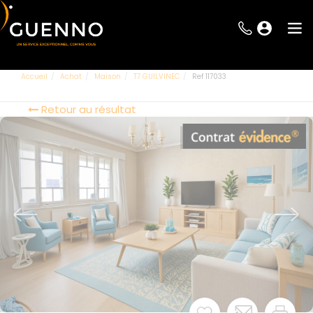
Accueil
Achat
Maison
T7 GUILVINEC
Ref 117033
Retour au résultat