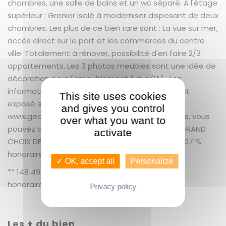
chambres, une salle de bains et un wc séparé. A l'étage
supérieur : Grenier isolé à moderniser disposant de deux
chambres. Les plus de ce bien rare sont : La vue sur mer,
accès direct sur le port et les commerces du centre
ville. Totalement à rénover, possibilité d'en faire 2/3
appartements. Les 3 photos meubles sont une idée de
décoration pour l'ameublement futur (IA) . Les
informations sur les risques auxquels ce bien est
This site uses cookies
exposé sont disponibles sur le site Géorisques :
and gives you control
www.georisques.gouv.fr Pour plus d'informations, vous
over what you want to
pouvez contacter: GUENNO IMMOBILIER LE PLUS GRAND
activate
CHOIX DE BIENS SUR RENNES ET SA PERIPHERIE. + 6.07 %
honoraires de négociation TTC.
✓ OK, accept all
Personalize
** 148 495 € honoraires inclus | 140 000 € hors
honoraires
Nos honoraires
Privacy policy
Les + du bien