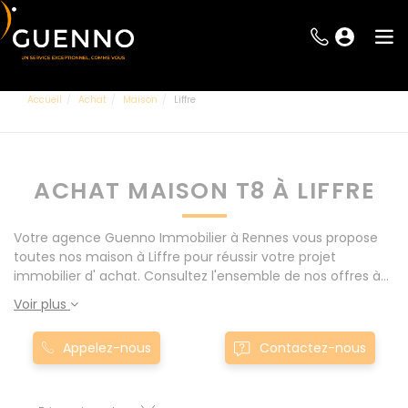
Accueil
Achat
Maison
Liffre
ACHAT MAISON T8 À LIFFRE
Votre agence Guenno Immobilier à Rennes vous propose
toutes nos maison à Liffre pour réussir votre projet
immobilier d' achat. Consultez l'ensemble de nos offres à
Rennes mais également aux alentours : Le Rheu, Pacé,
Voir plus
Montgermont... Nos maison T8 à Liffre sont proposés au
meilleur prix du marché pour permettre au plus grand
Appelez-nous
Contactez-nous
nombre de réussir son projet immobilier. Nous mettons à
votre disposition parkings, cessions de baux, fonds de
commerces, appartements, maisons, immeubles, terrains