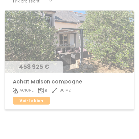
et murs.
458 925 €
Achat Maison campagne
180 M2
ACIGNE
8
Voir le bien