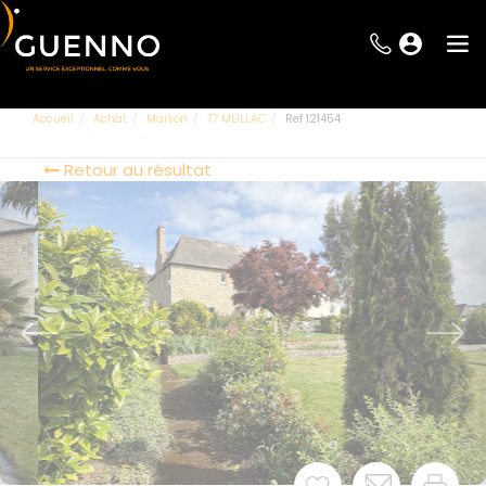
Accueil
Achat
Maison
T7 MEILLAC
Ref 121454
Retour au résultat