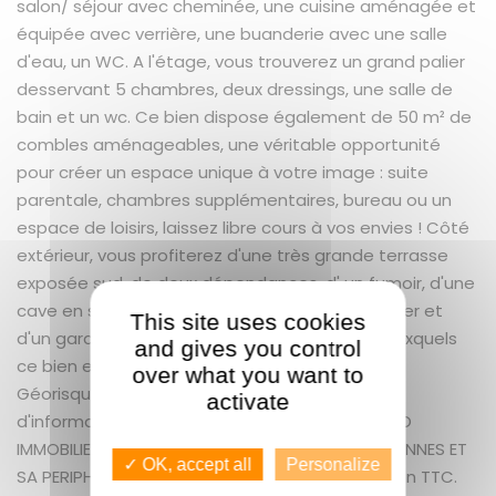
salon/ séjour avec cheminée, une cuisine aménagée et
équipée avec verrière, une buanderie avec une salle
d'eau, un WC. A l'étage, vous trouverez un grand palier
desservant 5 chambres, deux dressings, une salle de
bain et un wc. Ce bien dispose également de 50 m² de
combles aménageables, une véritable opportunité
pour créer un espace unique à votre image : suite
parentale, chambres supplémentaires, bureau ou un
espace de loisirs, laissez libre cours à vos envies ! Côté
extérieur, vous profiterez d'une très grande terrasse
exposée sud, de deux dépendances, d' un fumoir, d'une
cave en sous-sol servant actuellement d' atelier et
This site uses cookies
d'un garage. Les informations sur les risques auxquels
and gives you control
ce bien est exposé sont disponibles sur le site
over what you want to
Géorisques : www.georisques.gouv.fr Pour plus
activate
d'informations, vous pouvez contacter: GUENNO
IMMOBILIER LE PLUS GRAND CHOIX DE BIENS SUR RENNES ET
✓ OK, accept all
Personalize
SA PERIPHERIE + 5.23 % honoraires de négociation TTC.