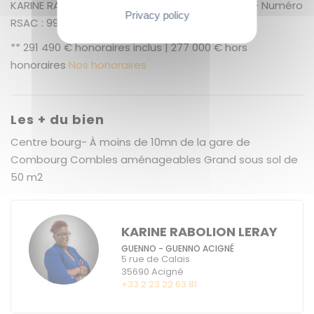
KARINE RABOLION LERAY (EI) Agent Commercial - Numéro
Privacy policy
RSAC : 994 559 698 - Saint Malo.
** 291 490 € honoraires inclus | 277 000 € hors
honoraires
Nos honoraires
Les + du bien
Centre bourg- À moins de 10mn de la gare de
Combourg Combles aménageables Grand sous sol de
50 m2
KARINE RABOLION LERAY
GUENNO - GUENNO ACIGNÉ
5 rue de Calais
35690
Acigné
+33 2 23 22 63 81