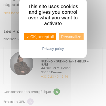
négociation TTC. Copropriété de 1 lots ().
This site uses cookies
and gives you control
Nos honoraires
over what you want to
activate
Les + du bien
✓ OK, accept all
Personalize
maison RE 2020 jardin
Privacy policy
Raphaëlle COLAS
GUENNO - GUENNO SAINT-HÉLIER -
GARE
44 rue Saint-Hélier
35000
Rennes
+33 2 23 40 46 46
Consommation énergétique
A
Emission GES
A