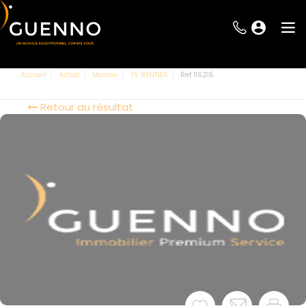
Accueil
Achat
Maison
T5 RENNES
Ref 116215
Retour au résultat