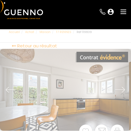
Accueil
Achat
Maison
T7 RENNES
Ref 119839
Retour au résultat