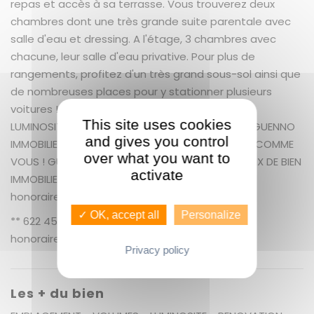
repas et accès à sa terrasse. Vous trouverez deux
chambres dont une très grande suite parentale avec
salle d'eau et dressing. A l'étage, 3 chambres avec
chacune, leur salle d'eau privative. Pour plus de
rangements, profitez d'un très grand sous-sol ainsi que
de nombreuses places pour y stationner plusieurs
voitures ! LES PLUS : EMPLACEMENT - VOLUMES -
This site uses cookies
LUMINOSITE - RENOVATION RECENTE - CONFORT GUENNO
and gives you control
IMMOBILIER ST MARTIN UN SERVICE EXCEPTIONNEL COMME
over what you want to
VOUS ! GUENNO IMMOBILIER : LE PLUS GRAND CHOIX DE BIEN
activate
IMMOBILIER SUR RENNES ET ALENTOURS + 5.50 %
honoraires de négociation TTC.
✓ OK, accept all
Personalize
** 622 450 € honoraires inclus | 590 000 € hors
honoraires
Nos honoraires
Privacy policy
Les + du bien