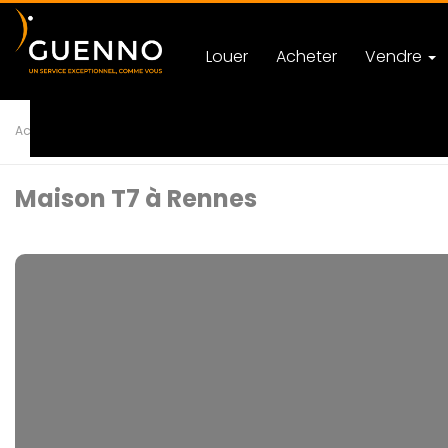
Louer
Acheter
Vendre
Accueil
Achat
Maison
T7 RENNES
Ref 57771
Maison T7 à Rennes