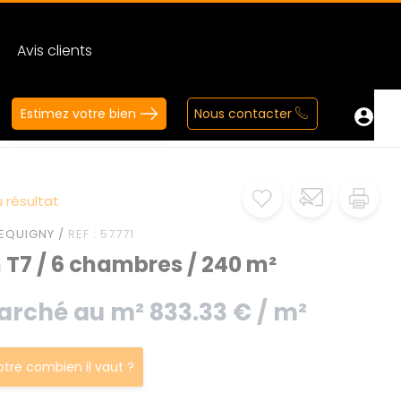
Avis clients
Estimez votre bien
Nous contacter
 résultat
EQUIGNY /
REF : 57771
 T7 / 6 chambres / 240 m²
arché au m² 833.33 € / m²
votre combien il vaut ?