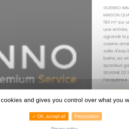
GUENNO IMMO
MAISON QUAR
160 m² sur u
une entrée,
agrandir la 
cuisine amé
salle d'eau 
bains, wc et
spacieux ga
SEVIGNE 02 
l'acquéreur.
Nos honorai
 cookies and gives you control over what you w
Les + du
✓ OK, accept all
Personalize
magnifique 
Privacy policy