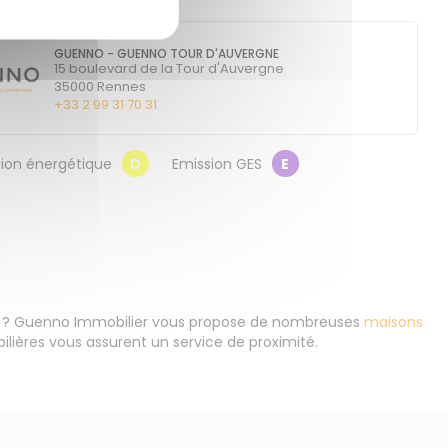
GUENNO - GUENNO TOUR D'AUVERGNE
15 boulevard de la Tour d'Auvergne
35000
Rennes
+33 2 99 31 70 31
on énergétique
D
Emission GES
E
t ? Guenno Immobilier vous propose de nombreuses
maisons
ières vous assurent un service de proximité.