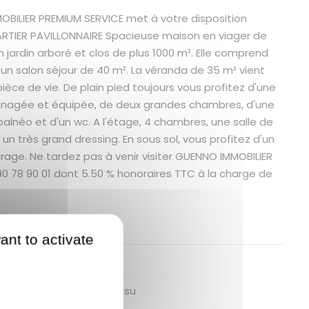
BILIER PREMIUM SERVICE met à votre disposition
TIER PAVILLONNAIRE Spacieuse maison en viager de
n jardin arboré et clos de plus 1000 m². Elle comprend
 un salon séjour de 40 m². La véranda de 35 m² vient
pièce de vie. De plain pied toujours vous profitez d'une
nagée et équipée, de deux grandes chambres, d'une
balnéo et d'un wc. A l'étage, 4 chambres, une salle de
 un très grand dressing. En sous sol, vous profitez d'un
rage. Ne tardez pas à venir visiter GUENNO IMMOBILIER
90 78 90 01 dont 5.50 % honoraires TTC à la charge de
res
ant to activate
 bien
jardin arborémaison cossu