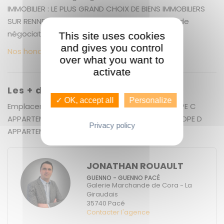
IMMOBILIER : LE PLUS GRAND CHOIX DE BIENS IMMOBILIERS
SUR RENNES ET ALENTOURS + 5.50 % honoraires de
négociation TTC. Copropriété de 4 lots.
This site uses cookies
and gives you control
Nos honoraires
over what you want to
activate
Les + du bien
✓ OK, accept all
Personalize
Emplacement- garages APPARTEMENT 87 M2 DPE C
APPARTEMENT 36.89 T2 E APPARTEMENT 85.13 M2 DPE D
Privacy policy
APPARTEMENT 47 DPE D
JONATHAN ROUAULT
GUENNO - GUENNO PACÉ
Galerie Marchande de Cora - La
Giraudais
35740
Pacé
Contacter l'agence