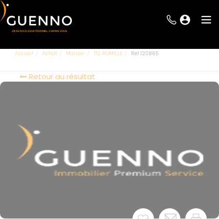
Accueil
Achat
Maison
T12 ROMILLE
Ref 120865
Retour au résultat