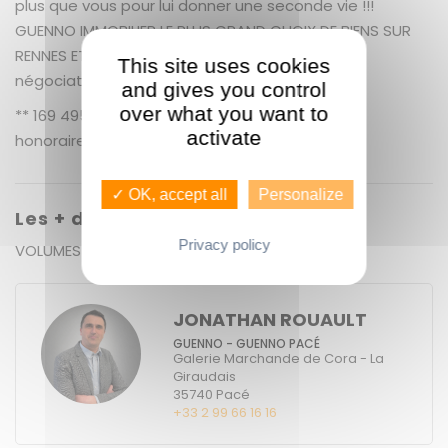
plus que vous pour lui donner une seconde vie !!!
GUENNO IMMOBILIER LE PLUS GRAND CHOIX DE BIENS SUR
RENNES ET SA PERIPHERIE. + 5.93 % honoraires de
This site uses cookies
négociation TTC.
and gives you control
over what you want to
** 169 495 € honoraires inclus | 160 000 € hors
activate
honoraires
Nos honoraires
✓ OK, accept all
Personalize
Les + du bien
Privacy policy
VOLUMES POTENTIEL CACHET DE L ANCIEN
JONATHAN ROUAULT
GUENNO - GUENNO PACÉ
Galerie Marchande de Cora - La
Giraudais
35740
Pacé
+33 2 99 66 16 16