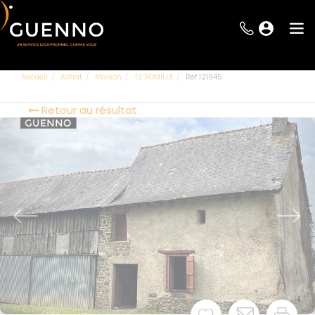
Accueil
Achat
Maison
T3 ROMILLE
Ref 121945
Retour au résultat