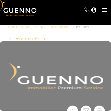
Accueil
Achat
Maison
T5 SAINT GREGOIRE
Ref 62824
Retour au résultat