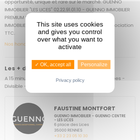
opportunité, unique et rare sur le marché. GUENNO
IMMOBILIER "LES LICES" 02.22.91.01.10 - GUENNO IMMOBILIER
PREMIUM SERVICE, LE PLUS GRAND CHOIX DE BIEN
This site uses cookies
IMMOBILIER A RENNES + 5.52 % honoraires de négociation
and gives you control
TTC.
over what you want to
Nos honoraires
activate
✓ OK, accept all
Personalize
Les + du bien
A 15 minutes de Rennes - Belle parcelles arborées -
Privacy policy
Divisible -
FAUSTINE MONTFORT
GUENNO IMMOBILIER - GUENNO CENTRE
- LES LICES
6 place des Lices
35000
RENNES
+33 2 23 05 10 30