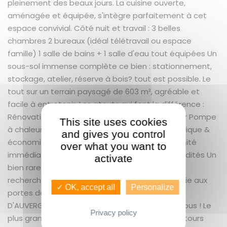
pleinement des beaux jours. La cuisine ouverte,
aménagée et équipée, s'intègre parfaitement à cet
espace convivial. Côté nuit et travail : 3 belles
chambres 2 bureaux (idéal télétravail ou espace
famille) 1 salle de bains + 1 salle d'eau tout équipées Un
sous-sol immense complète ce bien : stationnement,
stockage, atelier, réserve à bois? tout est possible. Le
tout sur un terrain paysagé de 603 m², agréable et
facile à entretenir. Les atouts qui font la différence :
Rénovation complète ? aucun travaux à prévoir Pompe
This site uses cookies
à chaleur neuve (2025) ? performance énergétique &
and gives you control
économies Belle exposition & luminosité Proximité
over what you want to
immédiate des commerces, écoles et commodités Un
activate
bien rare sur le secteur, idéal pour une famille
recherchant confort, modernité et qualité de vie aux
✓ OK, accept all
Personalize
portes de Rennes. GUENNO IMMOBILIER ? TOUR
D'AUVERGNE Un service exceptionnel, comme vous ! Le
Privacy policy
plus grand choix de biens à Rennes et ses alentours