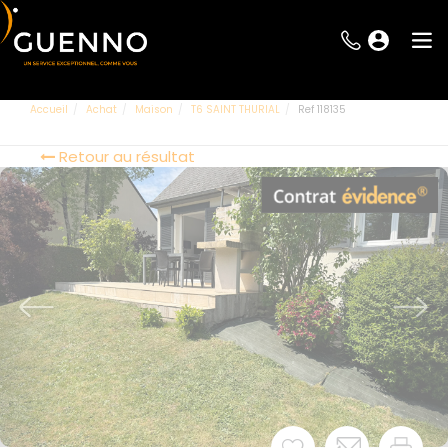
Accueil
Achat
Maison
T6 SAINT THURIAL
Ref 118135
Retour au résultat