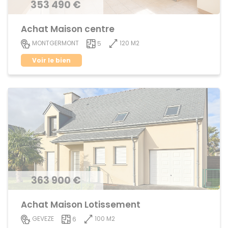
353 490 €
Achat Maison centre
120 M2
MONTGERMONT
5
Voir le bien
363 900 €
Achat Maison Lotissement
100 M2
GEVEZE
6