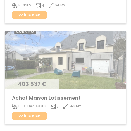
64 M2
RENNES
4
Voir le bien
403 537 €
Achat Maison Lotissement
146 M2
HEDE BAZOUGES
7
Voir le bien