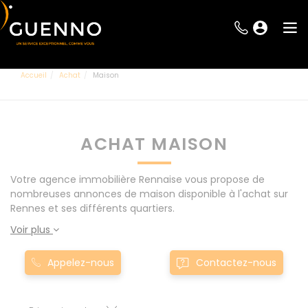
Accueil
Achat
Maison
ACHAT MAISON
Votre agence immobilière Rennaise vous propose de
nombreuses annonces de maison disponible à l'achat sur
Rennes et ses différents quartiers.
Voir plus
Appelez-nous
Contactez-nous