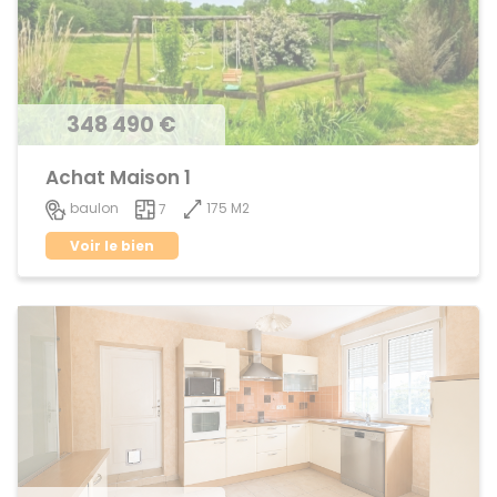
348 490 €
Achat Maison 1
175 M2
baulon
7
Voir le bien