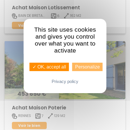
Achat Maison Lotissement
162 M2
BAIN DE BRETAGNE
6
Voir le bien
This site uses cookies
and gives you control
over what you want to
activate
✓ OK, accept all
Personalize
Privacy policy
453 650 €
Achat Maison Poterie
129 M2
RENNES
7
Voir le bien