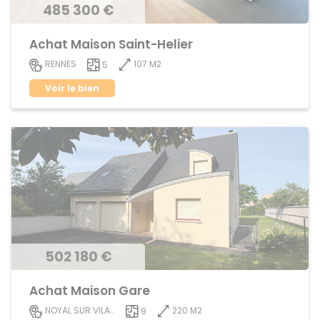
485 300 €
Achat Maison Saint-Helier
107 M2
RENNES
5
Voir le bien
502 180 €
Achat Maison Gare
220 M2
NOYAL SUR VILAINE
9