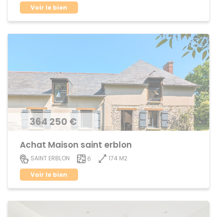
Voir le bien
364 250 €
Achat Maison saint erblon
174 M2
SAINT ERBLON
6
Voir le bien