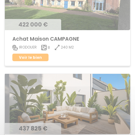
422 000 €
Achat Maison CAMPAGNE
240 M2
IRODOUER
8
Voir le bien
437 825 €