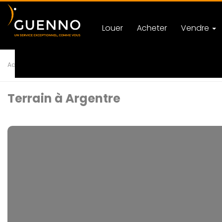
Louer
Acheter
Vendre
Accueil
Achat
Terrain
T0 ARGENTRE
Ref 112361
Terrain à Argentre