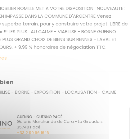
BILIER ROMILLE MET A VOTRE DISPOSITION : NOUVEAUTE :
 EN IMPASSE DANS LA COMMUNE D'ARGENTRE Venez
 superbe terrain, pour y construire votre projet. LIBRE de
 !!! LES PLUS : AU CALME - VIABILISE - BORNE GUENNO
LE PLUS GRAND CHOIX DE BIENS SUR RENNES - LAVAL ET
OURS. + 9.99 % honoraires de négociation TTC.
res
 bien
BILISE - BORNE - EXPOSITION - LOCALISATION - CALME
GUENNO - GUENNO PACÉ
Galerie Marchande de Cora - La Giraudais
35740
Pacé
+33 2 99 66 16 16