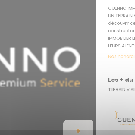
GUENNO IMMO
UN TERRAIN
découvrir ce
constructeur
IMMOBILIER 
LEURS ALENT
Nos honorai
Les + du
TERRAIN VIA