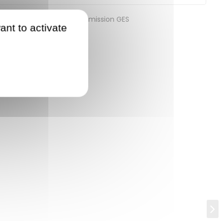
on énergétique
Emission GES
ant to activate
r