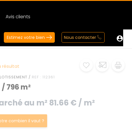
Avis clients
Estimez votre bien
Nous contacter
 résultat
LOTISSEMENT /
REF : 112361
 / 796 m²
arché au m² 81.66 € / m²
votre combien il vaut ?