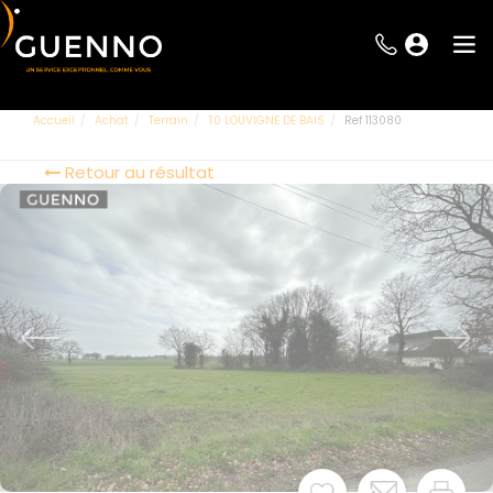
Accueil
Achat
Terrain
T0 LOUVIGNE DE BAIS
Ref 113080
Retour au résultat