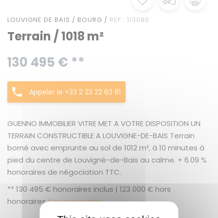
LOUVIGNE DE BAIS / BOURG /
REF : 113080
Terrain / 1018 m²
130 495 € **
Appeler le +33 2 23 22 63 81
GUENNO IMMOBILIER VITRE MET A VOTRE DISPOSITION UN
TERRAIN CONSTRUCTIBLE A LOUVIGNE-DE-BAIS Terrain
borné avec emprunte au sol de 1012 m², à 10 minutes à
pied du centre de Louvigné-de-Bais au calme. + 6.09 %
honoraires de négociation TTC.
** 130 495 € honoraires inclus | 123 000 € hors
honoraires
Nos honoraires