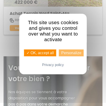
422 000 €
Achat Terrain Nord Saint-Martin
520 M2
RENNES
This site uses cookies
and gives you control
Voir le bien
over what you want to
activate
✓ OK, accept all
Personalize
Privacy policy
Vous voulez faire gérer
votre bien ?
Nos équipes se tiennent à votre
disposition pour vous accompagner
pas à pas dans votre démarche