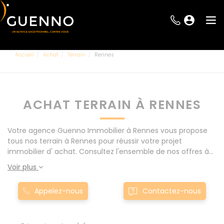
Accueil
Achat
Terrain
Rennes
ACHAT TERRAIN À RENNES
Votre agence Guenno Immobilier à Rennes vous propose
tous nos terrain à Rennes pour réussir votre projet
immobilier d' achat. Consultez l'ensemble de nos offres à
Rennes mais également aux alentours : Le Rheu, Pacé,
Voir plus
Montgermont... Nos terrain à Rennes sont proposés au
meilleur prix du marché pour permettre au plus grand
Appelez-nous
Contactez-nous
nombre de réussir son projet immobilier. Nous mettons à
votre disposition parkings, cessions de baux, fonds de
commerces, appartements, maisons, immeubles, terrains