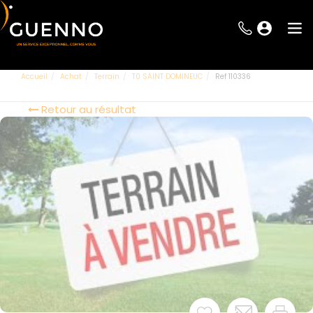
Accueil
Achat
Terrain
T0 SAINT DOMINEUC
Ref 110336
Retour au résultat