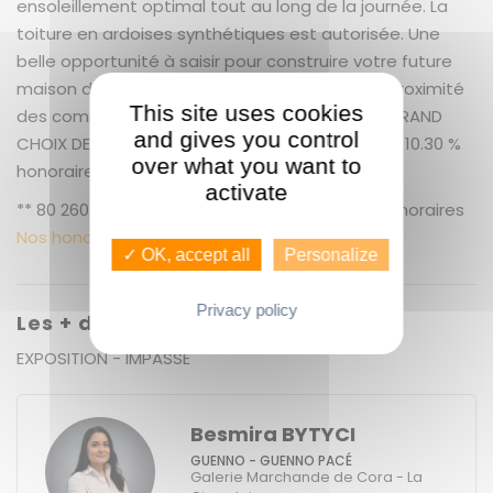
ensoleillement optimal tout au long de la journée. La
toiture en ardoises synthétiques est autorisée. Une
belle opportunité à saisir pour construire votre future
maison dans un environnement recherché, à proximité
This site uses cookies
des commodités. GUENNO IMMOBILIER LE PLUS GRAND
and gives you control
CHOIX DE BIENS SUR RENNES ET SES ALENTOURS. + 10.30 %
over what you want to
honoraires de négociation TTC.
activate
** 80 260 € honoraires inclus | 72 765 € hors honoraires
Nos honoraires
✓ OK, accept all
Personalize
Privacy policy
Les + du bien
EXPOSITION - IMPASSE
Besmira BYTYCI
GUENNO - GUENNO PACÉ
Galerie Marchande de Cora - La