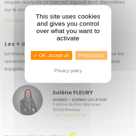
risques auxquels ce bien est exposé sont disponibles
sur le site Géorisques : www.georisques.gouv.fr
This site uses cookies
Nos honoraires
and gives you control
over what you want to
activate
Les + du bien
lumineux - très belle vue - idéalement placé pour les
✓ OK, accept all
Personalize
universités - proximité du plein centre ville - cuisine
équipée
Privacy policy
Solène FLEURY
GUENNO - GUENNO LOCATION
11 place du Bas des Lices
35000
Rennes
+33 7 80 97 74 39