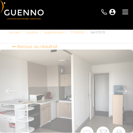
Accueil
Location
Appartement
T1 RENNES
Ref 117578
Retour au résultat