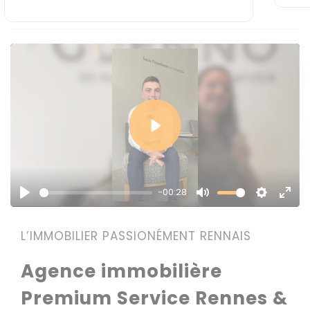
Play
-00:28
Play
Mute
Settings
Enter
fulls
L’IMMOBILIER PASSIONÉMENT RENNAIS
Agence immobilière
Premium Service Rennes &