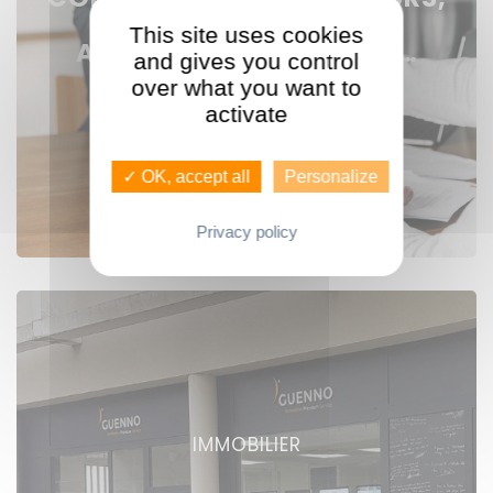
RESPONSABLES
This site uses cookies
AGENCES, ASSISTANTES…
and gives you control
over what you want to
activate
Voir nos offres
✓ OK, accept all
Personalize
Privacy policy
IMMOBILIER