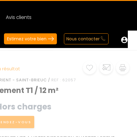
Avis clients
Estimez votre bien
Nous contacter
 résultat
RIENT - SAINT-BRIEUC /
REF : 62057
ment T1 / 12 m²
Hors charges
RENDEZ-VOUS