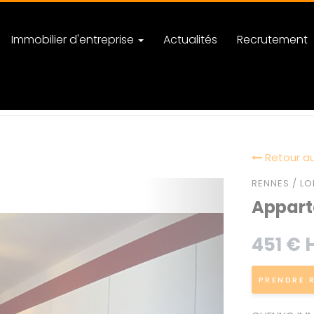
Immobilier d'entreprise
Actualités
Recrutement
Retour au
RENNES / LO
Apparte
451 € 
PRENDRE 