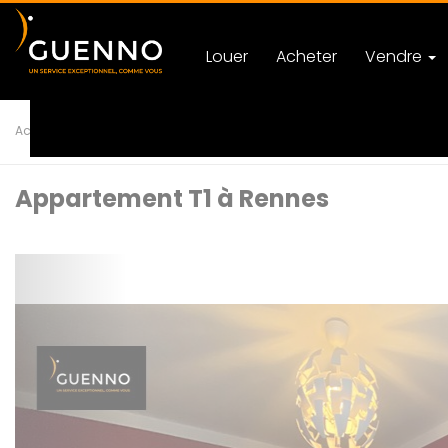
Louer
Acheter
Vendre
Accueil
Location
Appartement
T1 RENNES
Ref 62057
Appartement T1 à Rennes