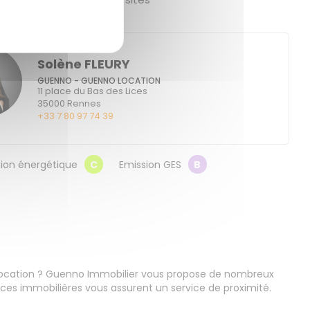
Solène FLEURY
GUENNO - GUENNO LOCATION
11 place du Bas des Lices
35000
Rennes
+33 7 80 97 74 39
on énergétique
C
Emission GES
B
location ? Guenno Immobilier vous propose de nombreux
es immobilières vous assurent un service de proximité.