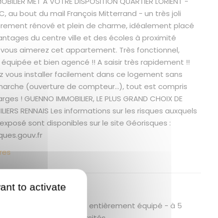
BILIER MET A VOTRE DISPOSITION QUARTIER LORIENT -
, au bout du mail François Mitterrand - un très joli
èrement rénové et plein de charme, idéalement placé
antages du centre ville et des écoles à proximité
vous aimerez cet appartement. Très fonctionnel,
équipée et bien agencé !! A saisir très rapidement !!
z vous installer facilement dans ce logement sans
rche (ouverture de compteur...), tout est compris
arges ! GUENNO IMMOBILIER, LE PLUS GRAND CHOIX DE
LIERS RENNAIS Les informations sur les risques auxquels
exposé sont disponibles sur le site Géorisques :
ues.gouv.fr
res
ant to activate
 bien
 rénové - belle qualité - entièrement équipé - à 5
entre ville et des universités