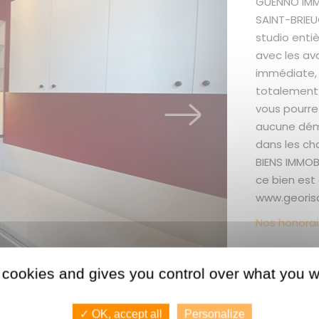
GUENNO IMMO
SAINT-BRIEUC
studio enti
avec les av
immédiate, 
totalement 
vous pourre
aucune déma
dans les ch
BIENS IMMOBI
ce bien est 
www.georisq
Nos honorai
 cookies and gives you control over what you w
Les + du
Entièrement
✓ OK, accept all
Personalize
minutes du c