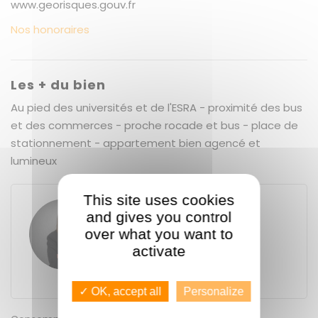
www.georisques.gouv.fr
Nos honoraires
Les + du bien
Au pied des universités et de l'ESRA - proximité des bus
et des commerces - proche rocade et bus - place de
stationnement - appartement bien agencé et
lumineux
This site uses cookies
Solène FLEURY
and gives you control
over what you want to
GUENNO - GUENNO LOCATION
11 place du Bas des Lices
activate
35000
Rennes
+33 7 80 97 74 39
✓ OK, accept all
Personalize