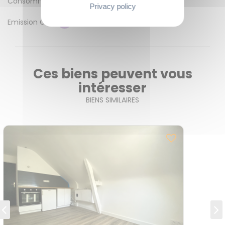
Consommation énergétique
D
Privacy policy
Emission GES
B
Ces biens peuvent vous
intéresser
BIENS SIMILAIRES