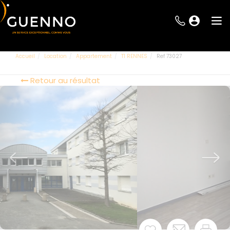
Accueil
Location
Appartement
T1 RENNES
Ref 73027
Retour au résultat