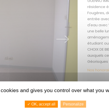
GUENNO IMM
résidence ét
Fougères, d
entrée avec
d'eau avec W
une belle l
aménagement
étudiant ou
CHOIX DE BIE
auxquels ce 
Géorisques 
Nos honorai
Les + du
 cookies and gives you control over what you w
Immeuble ré
parking
✓ OK, accept all
Personalize