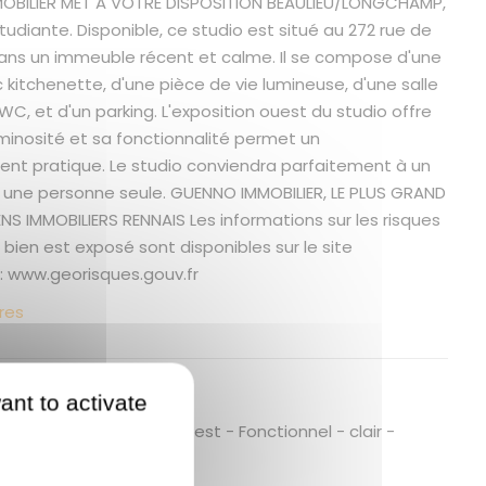
OBILIER MET A VOTRE DISPOSITION BEAULIEU/LONGCHAMP,
udiante. Disponible, ce studio est situé au 272 rue de
ans un immeuble récent et calme. Il se compose d'une
 kitchenette, d'une pièce de vie lumineuse, d'une salle
C, et d'un parking. L'exposition ouest du studio offre
uminosité et sa fonctionnalité permet un
 pratique. Le studio conviendra parfaitement à un
 une personne seule. GUENNO IMMOBILIER, LE PLUS GRAND
NS IMMOBILIERS RENNAIS Les informations sur les risques
bien est exposé sont disponibles sur le site
: www.georisques.gouv.fr
res
 bien
ant to activate
cent - Calme - Expo ouest - Fonctionnel - clair -