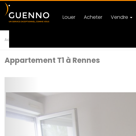
Louer
Acheter
Vendre
Accueil
Location
Appartement
T1 RENNES
Ref 5298
Appartement T1 à Rennes