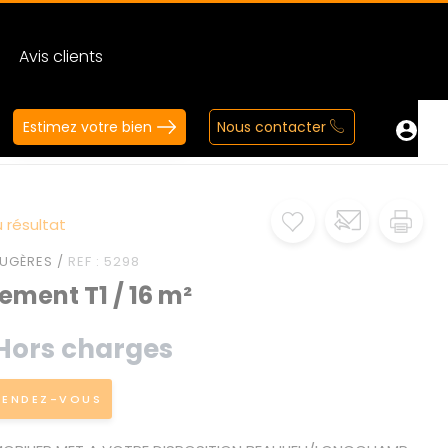
Avis clients
Estimez votre bien
Nous contacter
 résultat
UGÈRES /
REF : 5298
ment T1 / 16 m²
Hors charges
RENDEZ-VOUS