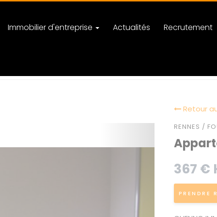
Immobilier d'entreprise
Actualités
Recrutement
Retour au
RENNES / FO
Apparte
367 € 
PRENDRE 