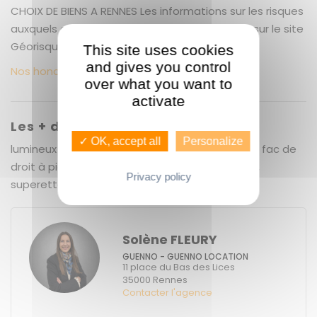
CHOIX DE BIENS A RENNES Les informations sur les risques
auxquels ce bien est exposé sont disponibles sur le site
Géorisques : www.georisques.gouv.fr
This site uses cookies
and gives you control
Nos honoraires
over what you want to
activate
Les + du bien
✓ OK, accept all
Personalize
lumineux - propre - grande cuisine - 5 mn de la fac de
droit à pied - commerces (boulangerie, laverie,
Privacy policy
superette) au pied de l'immeuble
Solène FLEURY
GUENNO - GUENNO LOCATION
11 place du Bas des Lices
35000
Rennes
Contacter l'agence