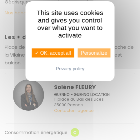
Géorisques : www.georisques.gouv.fr
This site uses cookies
Nos honoraires
and gives you control
over what you want to
activate
Les + du bien
Place de Bretagne - environnement calme - proche de
✓ OK, accept all
Personalize
la Vilaine - résidence de qualité - exposition ouest -
balcon
Privacy policy
Solène FLEURY
GUENNO - GUENNO LOCATION
11 place du Bas des Lices
35000
Rennes
Contacter l'agence
Consommation énergétique
C