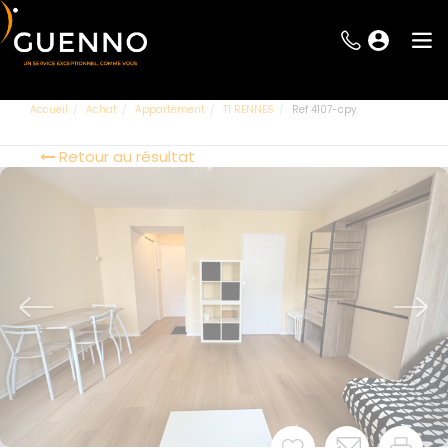
Accueil
Achat
Appartement
T1 RENNES
Ref 4107-cpy
Retour au résultat