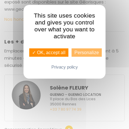
exposé sont disponibles sur le site Géorisques :
www.georisques.gouv.fr
This site uses cookies
Nos honoraires
and gives you control
over what you want to
activate
Les + du bien
Emplacement de premier choix : cadre verdoyant à 5
✓ OK, accept all
Personalize
minutes à pied de la place des Lices - immeuble
sécurisé - meublé - ascenseur - garage à vélo
Privacy policy
Solène FLEURY
GUENNO - GUENNO LOCATION
11 place du Bas des Lices
35000
Rennes
+33 7 80 97 74 39