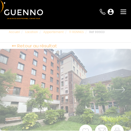
Accueil
Location
Appartement
T1 RENNES
Ref 99903
Retour au résultat